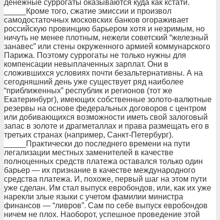
денежные суррогаты оказываются куда как кстати.
_____Кроме того, сжатие эмиссии и произвол
самодостаточных московских банков огораживает
российскую провинцию барьером хотя и незримым, но
ничуть не менее плотным, нежели советский “железный
занавес” или стены окруженного армией коммунарского
Парижа. Поэтому суррогаты не только нужны для
компенсации невыплаченных зарплат. Они в
сложившихся условиях почти безальтернативны. А на
сегодняшний день уже существует ряд наиболее
“приближенных” республик и регионов (тот же
Екатеринбург), имеющих собственные золото-валютные
резервы на основе федеральных договоров с центром
или добивающихся возможности иметь свой залоговый
запас в золоте и драгметаллах и права размещать его в
третьих странах (например, Санкт-Петербург).
_____Практически до последнего времени на пути
легализации местных заменителей в качестве
полноценных средств платежа оставался только один
барьер — их признание в качестве международного
средства платежа. И, похоже, первый шаг на этом пути
уже сделан. Им стал выпуск евробондов, или, как их уже
нарекли злые языки с учетом фамилии министра
финансов — “ливров”. Сам по себе выпуск евробондов
ничем не плох. Наоборот, успешное проведение этой