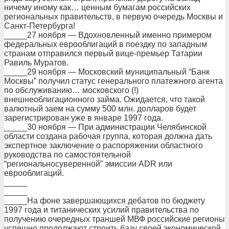
ничему иному как… ценным бумагам российских
региональных правительств, в первую очередь Москвы и
Санкт-Петербурга!
_____27 ноября — Вдохновленный именно примером
федеральных еврооблигаций в поездку по западным
странам отправился первый вице-премьер Татарии
Равиль Муратов.
_____29 ноября — Московский муниципальный “Банк
Москвы” получил статус генерального платежного агента
по обслуживанию… московского (!)
внешнеоблигационного займа. Ожидается, что такой
валютный заем на сумму 500 млн. долларов будет
зарегистрирован уже в январе 1997 года.
_____30 ноября — При администрации Челябинской
области создана рабочая группа, которая должна дать
экспертное заключение о распоряжении областного
руководства по самостоятельной
“региональносуверенной” эмиссии ADR или
еврооблигаций.
_____
_____
_____На фоне завершающихся дебатов по бюджету
1997 года и титанических усилий правительства по
получению очередных траншей МВФ российские регионы
успешно продолжают строить базу своей экономической