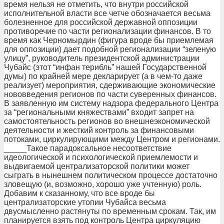
время нельзя не отметить, что внутри российской
исполнительной власти все четче обозначается весьма
болезненное для российской державной оппозиции
противоречие по части регионализации финансов. В то
время как Черномырдин (фигура вроде бы приемлемая
для оппозиции) дает подобной регионализации “зеленую
улицу”, руководитель президентской администрации
Чубайс (этот “инфан терибль” нашей Государственной
думы) по крайней мере декларирует (а в чем-то даже
реализует) мероприятия, сдерживающие экономические
нововведения регионов по части суверенных финансов.
В заявленную им систему надзора федерального Центра
за “региональными княжествами” входит запрет на
самостоятельность регионов во внешнеэкономической
деятельности и жесткий контроль за финансовыми
потоками, циркулирующими между Центром и регионами.
_____Такое парадоксальное несоответствие
идеологической и психологической приемлемости и
выдвигаемой централизаторской политики может
сыграть в нынешнем политическом процессе достаточно
зловещую (и, возможно, хорошо уже учтенную) роль.
Добавим к сказанному, что все вроде бы
централизаторские утопии Чубайса весьма
двусмысленно растянуты по временным срокам. Так, им
планируется взять под контроль Центра циркуляцию