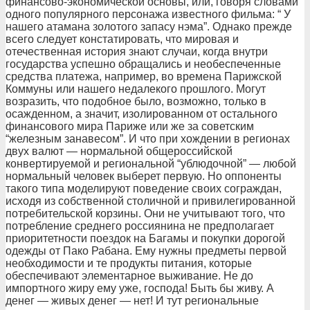
финансово-экономической основы, или, говоря словами
одного популярного персонажа известного фильма: “ У
нашего атамана золотого запасу нэма”. Однако прежде
всего следует констатировать, что мировая и
отечественная история знают случаи, когда внутри
государства успешно обращались и необеспеченные
средства платежа, например, во времена Парижской
Коммуны или нашего недалекого прошлого. Могут
возразить, что подобное было, возможно, только в
осажденном, а значит, изолированном от остального
финансового мира Париже или же за советским
“железным занавесом”. И что при хождении в регионах
двух валют — нормальной общероссийской
конвертируемой и региональной “ублюдочной” — любой
нормальный человек выберет первую. Но оппоненты
такого типа моделируют поведение своих сограждан,
исходя из собственной столичной и привилегированной
потребительской корзины. Они не учитывают того, что
потребление среднего россиянина не предполагает
приоритетности поездок на Багамы и покупки дорогой
одежды от Пако Рабана. Ему нужны предметы первой
необходимости и те продукты питания, которые
обеспечивают элементарное выживание. Не до
импортного жиру ему уже, господа! Быть бы живу. А
денег — живых денег — нет! И тут региональные