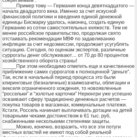
сберегаемым”.
_____Пример тому — Германия конца девятнадцатого —
начала двадцатого века. Именно за счет искусной
финансовой политики и введения единой денежной
единицы Бисмарку удалось, наконец, создать единую
Германию из сотни самостоятельных княжеств. Тем не
менее российское правительство, продолжая свято
отстаивать рекомендации МВФ по задавливанию
инфляции за счет недоэмиссии, продолжает усугублять
ситуацию. Сегодня, по оценкам экспертов, различные
суррогаты денег обслуживают… от 70 до 80 процентов
хозяйственного оборота страны!
_____При этом необходимо отметить еще и качественное
приближение самих суррогатов к полноценной “деньге”.
Так, если в начальный период процесса это были
клиринговые (безналичные) взаимозачеты, облигации и
векселя ограниченного хождения, то новоявленные
“россельки” и “золотые карточки” Нерюнгри уже успешно
осваивают сферу традиционно денежных расчетов —
покупка товаров в магазинах, коммунальные платежи.
Кстати, Россель начинает выплачивать дотации на детей
товарными чеками достоинством в 61 тыс. руб,
снабженными несколькими степенями защиты.
_____Можно, конечно, возразить, что все эти потуги
местных властей не имеют под собой реальной