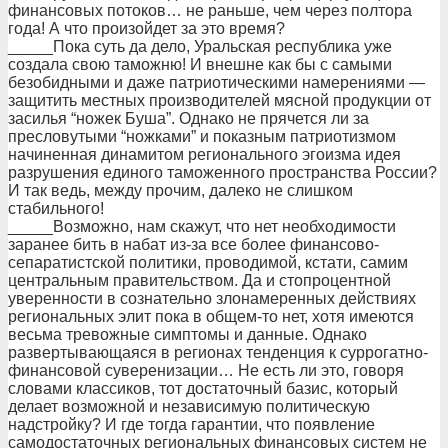
финансовых потоков… не раньше, чем через полтора
года! А что произойдет за это время?
_____Пока суть да дело, Уральская республика уже
создала свою таможню! И внешне как бы с самыми
безобидными и даже патриотическими намерениями —
защитить местных производителей мясной продукции от
засилья “ножек Буша”. Однако не прячется ли за
пресловутыми “ножками” и показным патриотизмом
начиненная динамитом регионального эгоизма идея
разрушения единого таможенного пространства России?
И так ведь, между прочим, далеко не слишком
стабильного!
_____Возможно, нам скажут, что нет необходимости
заранее бить в набат из-за все более финансово-
сепаратистской политики, проводимой, кстати, самим
центральным правительством. Да и стопроцентной
уверенности в сознательно злонамеренных действиях
региональных элит пока в общем-то нет, хотя имеются
весьма тревожные симптомы и данные. Однако
развертывающаяся в регионах тенденция к суррогатно-
финансовой суверенизации… Не есть ли это, говоря
словами классиков, тот достаточный базис, который
делает возможной и независимую политическую
надстройку? И где тогда гарантии, что появление
самодостаточных региональных финансовых систем не