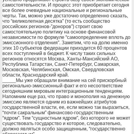
самостоятельности. И процесс этот приобретает сегодня
все более очевидные национальные и региональные
черты. Так, можно уже достаточно определенно сказать,
что “великолепная десятка” (то есть сообщество
российских регионов-”доноров”) строит свою
самостоятельную политику на основе финансовой
независимости по формуле “самоопределение вплоть до
эмиссионного отделения”. Заметим, что на долю именно
этих 10 субъектов федерации приходится 60 процентов
всех поступлений в бюджет. К числу таких сильных
регионов относятся Москва, Ханты-Мансийский АО,
Республика Татарстан, Санкт-Петербург, Самарская,
Московская, Челябинская, Омская, Свердловская
области, Краснодарский край.
_____Мы уже обращали внимание на сей прискорбный
регионально-эмиссионный факт и его несоответствие
сегодняшним мировым интеграционным тенденциям.
Напомним еще раз, что право и монополия на денежную
эмиссию являются одним из важнейших атрибутов
государственной власти, ее, если можно так выразиться,
“почти сакральным” финансово-государственным
“ядром”. Тем “сущностным ядром”, без которого не может
существовать государство и которое, следовательно,
должно являться особо защищенным, “государственно