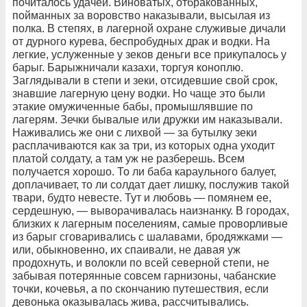
почиталось удачей. Виноватых, отбракованных,
пойманных за воровство наказывали, высылая из
полка. В степях, в лагерной охране служивые дичали
от дурного курева, беспробудных драк и водки. На
легкие, услуженные у зеков деньги все прикупалось у
барыг. Барыжничали казахи, торгуя коноплю.
Заглядывали в степи и зеки, отсидевшие свой срок,
знавшие лагерную цену водки. Но чаще это были
этакие омужиченные бабы, промышлявшие по
лагерям. Зечки бывалые или дружки им наказывали.
Наживались же они с лихвой — за бутылку зеки
расплачиваются как за три, из которых одна уходит
платой солдату, а там уж не разберешь. Всем
получается хорошо. То ли баба караульного балует,
доплачивает, то ли солдат дает лишку, послужив такой
твари, будто невесте. Тут и любовь — помянем ее,
сердешную, — выворачивалась наизнанку. В городах,
близких к лагерным поселениям, самые проворливые
из барыг сговаривались с шалавами, бродяжками —
или, обыкновенно, их спаивали, не давая уж
продохнуть, и волокли по всей северной степи, не
забывая потерянные совсем гарнизоны, чабанские
точки, кочевья, а по скончанию путешествия, если
девонька оказывалась жива, рассчитывались.