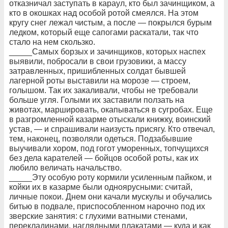
отказничал заступать в караул, кто был зачинщиком, а
кто в окошках над особой ротой смеялся. На этом
кругу снег лежал чистым, а после — покрылся бурым
ледком, который еще сапогами раскатали, так что
стало на нем скользко.
_____Самых борзых и зачинщиков, которых наспех
выявили, побросали в свои грузовики, а массу
затравленных, пришибленных солдат бывшей
лагерной роты выставили на морозе — строем,
голышом. Так их закаливали, чтобы не требовали
больше угля. Голыми их заставили ползать на
животах, маршировать, окапываться в сугробах. Еще
в разгромленной казарме отыскали книжку, воинский
устав, — и спрашивали наизусть присягу. Кто отвечал,
тем, наконец, позволяли одеться. Подзабывшие
выучивали хором, под гогот уморенных, топчущихся
без дела карателей — бойцов особой роты, как их
любило величать начальство.
_____Эту особую роту кормили усиленным пайком, и
койки их в казарме были одноярусными: считай,
личные покои. Днем они качали мускулы и обучались
битью в подвале, приспособленном нарочно под их
зверские занятия: с глухими ватными стенами,
перекладинами, наглядными плакатами — куда и как