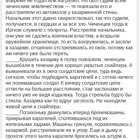
вовремя не отдал или нагрубил. Но был судим всем
чеченским землячеством — те повязали его и
расстреляли из автоматов у казарменной стены.
Начальник этот давно свирепствовал, так что судили,
получается, в сердцах и за все зло. Чеченцев тогда в
Иргизе служило с полроты. Расстреляв начальника,
они уже не сдались военным властям, а вскрыли
оружейное хранилище, то есть вооружились, и засели
в казарме, отчаянно отстреливаясь из окон, потому как
им нечего уже было терять.
_____Крушить казарму в полку пожалели, чеченцев
вышибали в течение дня хорошо укрытые снайпера. А
выманивали их в окна солдатские цепи, туда ведь
согнали, чтобы подбодрить карателей и с сотню ничего
не понимавших солдат. К вечеру солдатские цепи
отлегли на большее расстояние, став заслонами и
ничего уже не видя издалека. Тогда стрельба будто бы
стихла. Казарма как-то вдруг заглохла. Не находили
живой цели и снайпера.
_____Потихоньку двинулись вперед бронемашины,
прикрывая карателей, столпившихся под их
железными задами. Машины грянули, поравнявшись с
казармой, расстреливали ее в упор. Еще в дыму и
грохоте этого залпа каратели бросились на штурм и,