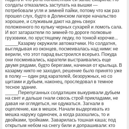
солдаты отказались заступать на вышки —
потребовали угля и зимней пайки, потому что как раз
прошел слух, будто в Долинском лагере начальство
хорошее, и служивым дают на день сверх
положенного по кульку черных сухарей и ломоть сала.
И вот затарахтели по зимней-то дороге полковые
грузовики, по хрустящему ледку, по тонкой корочке...
_____Казарму окружили автоматчики. Но солдатня,
выглядывая из оконцев, посмеивалась над ними: не
верили, что этот парад выстроился всерьез. Покуда
они посмеивались, каратели выстраивались еще
двумя рядами, будто берегами, начиная от крыльца. В
казарму никто не заходил, решение было принято уже
в полку — один ряд карателей, безоружных, но со
щитами и дубьем, наконец, проследовал в темное
тесное здание.
_____Перепуганных солдатишек выкуривали дубьем
на свет и дальше гнали сквозь строй прикладами, не
давая ни оглядеться, ни одуматься. Загнали в
оцепление, как в мешок. Начали выдергивать из
мешка наружу одиночек, а когда разошлись, то и
двойками, тройками. Заварилась тошная каша; под
открытым небом на снегу били и допрашивали: кто