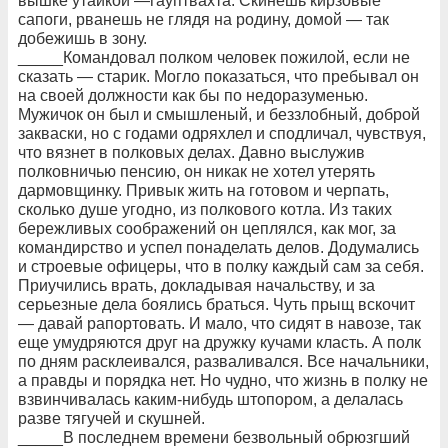
вышке утайкой —гауптвахта. Скинешь кирзовые
сапоги, рванешь не глядя на родину, домой — так
добежишь в зону.
_____Командовал полком человек пожилой, если не
сказать — старик. Могло показаться, что пребывал он
на своей должности как бы по недоразуменью.
Мужичок он был и смышленый, и беззлобный, доброй
закваски, но с годами одряхлел и сподличал, чувствуя,
что вязнет в полковых делах. Давно выслужив
полковничью пенсию, он никак не хотел утерять
дармовщинку. Привык жить на готовом и черпать,
сколько душе угодно, из полкового котла. Из таких
бережливых соображений он цеплялся, как мог, за
командирство и успел понаделать делов. Додумались
и строевые офицеры, что в полку каждый сам за себя.
Приучились врать, докладывая начальству, и за
серьезные дела боялись браться. Чуть прыщ вскочит
— давай рапортовать. И мало, что сидят в навозе, так
еще умудряются друг на дружку кучами класть. А полк
по дням расклеивался, разваливался. Все начальники,
а правды и порядка нет. Но чудно, что жизнь в полку не
взвинчивалась каким-нибудь штопором, а делалась
разве тягучей и скушней.
_____В последнем времени безвольный обрюзгший