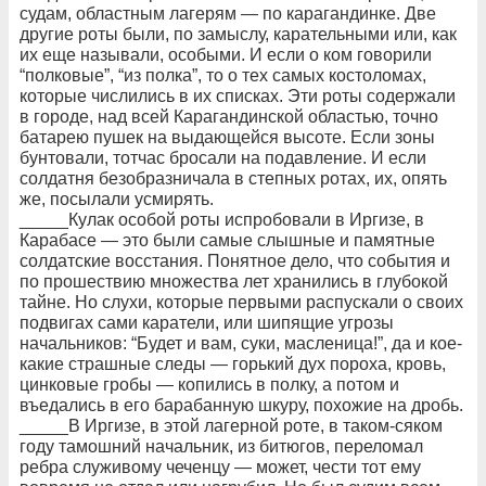
судам, областным лагерям — по карагандинке. Две
другие роты были, по замыслу, карательными или, как
их еще называли, особыми. И если о ком говорили
“полковые”, “из полка”, то о тех самых костоломах,
которые числились в их списках. Эти роты содержали
в городе, над всей Карагандинской областью, точно
батарею пушек на выдающейся высоте. Если зоны
бунтовали, тотчас бросали на подавление. И если
солдатня безобразничала в степных ротах, их, опять
же, посылали усмирять.
_____Кулак особой роты испробовали в Иргизе, в
Карабасе — это были самые слышные и памятные
солдатские восстания. Понятное дело, что события и
по прошествию множества лет хранились в глубокой
тайне. Но слухи, которые первыми распускали о своих
подвигах сами каратели, или шипящие угрозы
начальников: “Будет и вам, суки, масленица!”, да и кое-
какие страшные следы — горький дух пороха, кровь,
цинковые гробы — копились в полку, а потом и
въедались в его барабанную шкуру, похожие на дробь.
_____В Иргизе, в этой лагерной роте, в таком-сяком
году тамошний начальник, из битюгов, переломал
ребра служивому чеченцу — может, чести тот ему