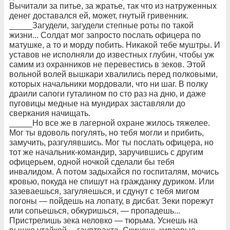
Вычитали за питье, за жратье, так что из натруженных
денег доставался ей, может, гнутый гривенник.
_____Загудели, загудели степные роты по такой
жизни... Солдат мог запросто послать офицера по
матушке, а то и морду побить. Никакой тебе муштры. И
уставов не исполняли до известных глубин, чтобы уж
самим из охранников не перевестись в зеков. Этой
вольной волей вышкари хвалились перед полковыми,
которых начальники мордовали, что ни шаг. В полку
драили сапоги гуталином по сто раз на дню, и даже
пуговицы медные на мундирах заставляли до
сверкания начищать.
_____Но все же в лагерной охране жилось тяжелее.
Мог ты вдоволь погулять, но тебя могли и прибить,
замучить, разгулявшись. Мог ты послать офицера, но
тот же начальник-командир, заручившись с другим
офицерьем, одной ночкой сделали бы тебя
инвалидом. А потом задыхайся по госпиталям, мочись
кровью, покуда не спишут на гражданку дуриком. Или
зазеваешься, загуляешься, и сдунут с тебя мигом
погоны — пойдешь на лопату, в дисбат. Зеки порежут
или сопьешься, обкуришься, — пропадешь...
Пристрелишь зека неловко — тюрьма. Уснешь на