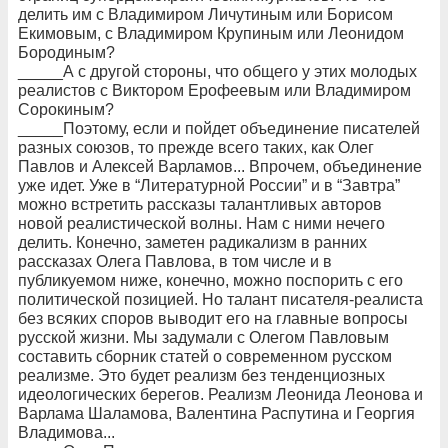
делить им с Владимиром Личутиным или Борисом
Екимовым, с Владимиром Крупиным или Леонидом
Бородиным?
_____А с другой стороны, что общего у этих молодых
реалистов с Виктором Ерофеевым или Владимиром
Сорокиным?
_____Поэтому, если и пойдет объединение писателей
разных союзов, то прежде всего таких, как Олег
Павлов и Алексей Варламов... Впрочем, объединение
уже идет. Уже в “Литературной России” и в “Завтра”
можно встретить рассказы талантливых авторов
новой реалистической волны. Нам с ними нечего
делить. Конечно, заметен радикализм в ранних
рассказах Олега Павлова, в том числе и в
публикуемом ниже, конечно, можно поспорить с его
политической позицией. Но талант писателя-реалиста
без всяких споров выводит его на главные вопросы
русской жизни. Мы задумали с Олегом Павловым
составить сборник статей о современном русском
реализме. Это будет реализм без тенденциозных
идеологических берегов. Реализм Леонида Леонова и
Варлама Шаламова, Валентина Распутина и Георгия
Владимова...