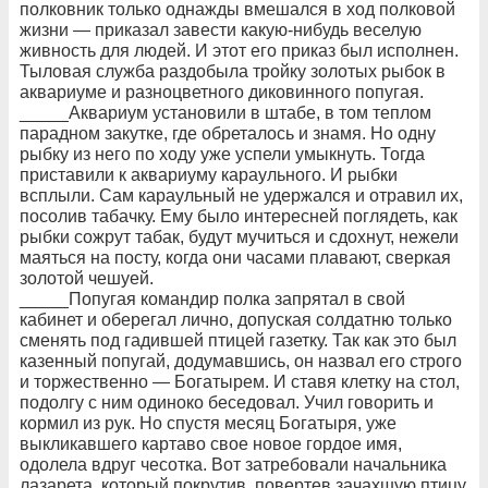
полковник только однажды вмешался в ход полковой
жизни — приказал завести какую-нибудь веселую
живность для людей. И этот его приказ был исполнен.
Тыловая служба раздобыла тройку золотых рыбок в
аквариуме и разноцветного диковинного попугая.
_____Аквариум установили в штабе, в том теплом
парадном закутке, где обреталось и знамя. Но одну
рыбку из него по ходу уже успели умыкнуть. Тогда
приставили к аквариуму караульного. И рыбки
всплыли. Сам караульный не удержался и отравил их,
посолив табачку. Ему было интересней поглядеть, как
рыбки сожрут табак, будут мучиться и сдохнут, нежели
маяться на посту, когда они часами плавают, сверкая
золотой чешуей.
_____Попугая командир полка запрятал в свой
кабинет и оберегал лично, допуская солдатню только
сменять под гадившей птицей газетку. Так как это был
казенный попугай, додумавшись, он назвал его строго
и торжественно — Богатырем. И ставя клетку на стол,
подолгу с ним одиноко беседовал. Учил говорить и
кормил из рук. Но спустя месяц Богатыря, уже
выкликавшего картаво свое новое гордое имя,
одолела вдруг чесотка. Вот затребовали начальника
лазарета, который покрутив, повертев зачахшую птицу,