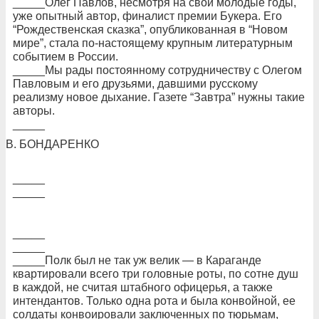
_____Олег Павлов, несмотря на свои молодые годы,
уже опытный автор, финалист премии Букера. Его
“Рождественская сказка”, опубликованная в “Новом
мире”, стала по-настоящему крупным литературным
событием в России.
_____Мы рады постоянному сотрудничеству с Олегом
Павловым и его друзьями, давшими русскому
реализму новое дыхание. Газете “Завтра” нужны такие
авторы.
_____
В. БОНДАРЕНКО
_____
_____
_____
_____
_____Полк был не так уж велик — в Караганде
квартировали всего три головные роты, по сотне душ
в каждой, не считая штабного офицерья, а также
интендантов. Только одна рота и была конвойной, ее
солдаты конвоировали заключенных по тюрьмам,