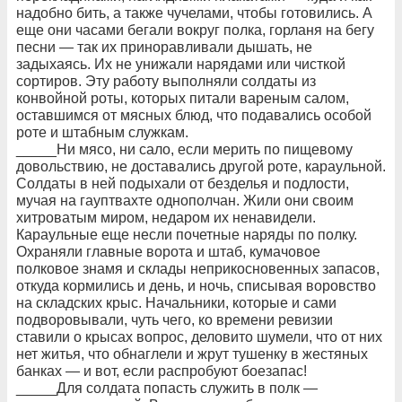
надобно бить, а также чучелами, чтобы готовились. А
еще они часами бегали вокруг полка, горланя на бегу
песни — так их приноравливали дышать, не
задыхаясь. Их не унижали нарядами или чисткой
сортиров. Эту работу выполняли солдаты из
конвойной роты, которых питали вареным салом,
оставшимся от мясных блюд, что подавались особой
роте и штабным служкам.
_____Ни мясо, ни сало, если мерить по пищевому
довольствию, не доставались другой роте, караульной.
Солдаты в ней подыхали от безделья и подлости,
мучая на гауптвахте однополчан. Жили они своим
хитроватым миром, недаром их ненавидели.
Караульные еще несли почетные наряды по полку.
Охраняли главные ворота и штаб, кумачовое
полковое знамя и склады неприкосновенных запасов,
откуда кормились и день, и ночь, списывая воровство
на складских крыс. Начальники, которые и сами
подворовывали, чуть чего, ко времени ревизии
ставили о крысах вопрос, деловито шумели, что от них
нет житья, что обнаглели и жрут тушенку в жестяных
банках — и вот, если распробуют боезапас!
_____Для солдата попасть служить в полк —