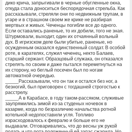
дико крича, запрыгивали в черные обугленные окна,
откуда стала доноситься беспорядочная стрельба. Как
рассказывали, стреляли они по недвижным трупам, в
угаре и в страшном своем же крике не разбирая
мертвых и живых. Чеченцы погибли все до одного.
Если оставались раненые, то их добили, того не зная.
Штурмовали, выходит, один их отчаянный вольный
дух. В игризском деле были убитые, раненые, но
осужденным оказался единственный солдат. В особой
роте, в карателях, служил чеченец, некто Балаев,
старший сержант. Образцовый служака, он отказался
стрелять по своим и даже пытался переметнуться на
их сторону, но беглый посечен был по ногам
автоматной очередью.
_____Рассказывали, что он так и остался без ног, а
безногий, был приговорен с тогдашней строгостью к
расстрелу.
_____А в Карабасе, в году таком-рассяком, служивые
заупрямились зимой из-за студеных ночевок в
казарме, когда по безразличию начальства ротной
котельной недопоставили угля. Топливо
израсходовалось к февралю и больше его не
выдавали. Отговаривались, что до весны уж рукой
подать и что рота положенный ей запас сжарила. Но