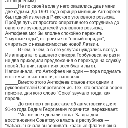
Антюфеевым).
_____Не по своей воле у него оказались два имени,
две судьбы. До 1991 года офицер милиции Антюфеев
был одной из легенд Рижского уголовного розыска.
Пройдя путь от простого оперативного сотрудника до
одного из руководителей уголовного розыска,
Антюфеев мог бы вполне спокойно пережить
“смутные годы”, встроиться в “новый порядок”,
смириться с независимостью новой Латвии.
_____В чем, в чем, а в его услугах нуждались всегда.
Из аппарата тогдашнего спикера Горбуновса не раз и
не два приходили предложения о переходе на службу
новой Латвии, гарантиях всех благ и льгот.
Напоминали, что Антюфеев не один — пора подумать
и о семье, в частности, о сыновьях…
_____Вместо этого Антюфеев становится одним и
руководителей Сопротивления. Тех, кто остался верен
присяге, для кого слово “Союз” звучало тогда, как
пароль.
_____До сих пор при рассказе об августовских днях
91-го года Вадим Георгиевич горячится, переживает:
_____“Мы же все сделали тогда. За два дня
восстановили Советскую власть в республике —
“лабасы” начали вывешивать красные флаги в окна.