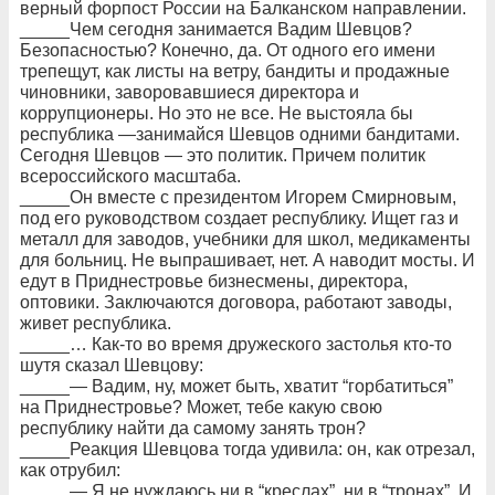
верный форпост России на Балканском направлении.
_____Чем сегодня занимается Вадим Шевцов?
Безопасностью? Конечно, да. От одного его имени
трепещут, как листы на ветру, бандиты и продажные
чиновники, заворовавшиеся директора и
коррупционеры. Но это не все. Не выстояла бы
республика —занимайся Шевцов одними бандитами.
Сегодня Шевцов — это политик. Причем политик
всероссийского масштаба.
_____Он вместе с президентом Игорем Смирновым,
под его руководством создает республику. Ищет газ и
металл для заводов, учебники для школ, медикаменты
для больниц. Не выпрашивает, нет. А наводит мосты. И
едут в Приднестровье бизнесмены, директора,
оптовики. Заключаются договора, работают заводы,
живет республика.
_____… Как-то во время дружеского застолья кто-то
шутя сказал Шевцову:
_____— Вадим, ну, может быть, хватит “горбатиться”
на Приднестровье? Может, тебе какую свою
республику найти да самому занять трон?
_____Реакция Шевцова тогда удивила: он, как отрезал,
как отрубил:
_____— Я не нуждаюсь ни в “креслах”, ни в “тронах”. И