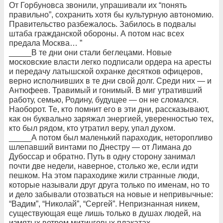
От Горбуновса звонили, упрашивали их “понять
правильно”, сохранить хотя бы культурную автономию.
Правительство разбежалось. Забилось в подвалы
штаба гражданской обороны. А потом нас всех
предала Москва… ”
_____В те дни они стали беглецами. Новые
московские власти легко подписали ордера на аресты
и передачу латышской охранке десятков офицеров,
верно исполнивших в те дни свой долг. Среди них — и
Антюфеев. Травимый и гонимый. В миг утративший
работу, семью, Родину, будущее — он не сломался.
Наоборот. Те, кто помнит его в эти дни, рассказывают,
как он буквально заряжал энергией, уверенностью тех,
кто был рядом, кто утратил веру, упал духом.
_____А потом был маленький параходик, неторопливо
шлепавший винтами по Днестру — от Лимана до
Дубоссар и обратно. Путь в одну сторону занимал
почти две недели, наверное, столько же, если идти
пешком. На этом параходике жили странные люди,
которые называли друг друга только по именам, но то
и дело забывали отозваться на новые и непривычные:
“Вадим”, “Николай”, “Сергей”. Непризнанная никем,
существующая еще лишь только в душах людей, на
измятых ветром митинговых плакатах,