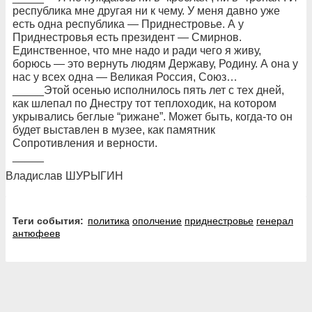
республика мне другая ни к чему. У меня давно уже
есть одна республика — Приднестровье. А у
Приднестровья есть президент — Смирнов.
Единственное, что мне надо и ради чего я живу,
борюсь — это вернуть людям Державу, Родину. А она у
нас у всех одна — Великая Россия, Союз…
_____Этой осенью исполнилось пять лет с тех дней,
как шлепал по Днестру тот теплоходик, на котором
укрывались беглые “рижане”. Может быть, когда-то он
будет выставлен в музее, как памятник
Сопротивления и верности.
_____
Владислав ШУРЫГИН
Теги события:
политика
ополчение
приднестровье
генерал
антюфеев