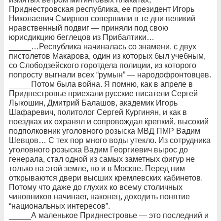
Приднестровская республика, ее президент Игорь
Николаевич Смирнов совершили в те дни великий
нравственный подвиг — приняли под свою
юрисдикцию беглецов из Прибалтики…
_____…Республика начиналась со знамени, с двух
пистолетов Макарова, один из которых был учебным,
со Слободзейского горотдела полиции, из которого
попросту выгнали всех “румын” — народофронтовцев.
_____Потом была война. Я помню, как в апреле в
Приднестровье приехали русские писатели Сергей
Лыкошин, Дмитрий Балашов, академик Игорь
Шафаревич, политолог Сергей Кургинян, и как в
поездках их охранял и сопровождал крепкий, высокий
подполковник уголовного розыска МВД ПМР Вадим
Шевцов… С тех пор много воды утекло. Из сотрудника
уголовного розыска Вадим Георгиевич вырос до
генерала, стал одной из самых заметных фигур не
только на этой земле, но и в Москве. Перед ним
открываются двери высших кремлевских кабинетов.
Потому что даже до глухих ко всему столичных
чиновников начинает, наконец, доходить понятие
“национальных интересов”.
_____А маленькое Приднестровье — это последний и