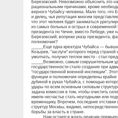
Березовский. Невозможно объяснить это н
рациональными причинами, кроме необходи
верного Чубайсу человека. Мало того, что
и делец, чья репутация многим представля
что этот человек будет заниматься урегули
из самых больных и острых в современной
президента по Чечне, вместо Лебедя, уже н
Березовский, вопреки указу президента, фа
полномочия?
_____Еще одна креатура Чубайса — бывши
Козырев, “заслуги” которого перед страной 
умолчать, получил теплое место - стал пре
_____Возможно, самым сокрушительным уд
государственности стало создание при ад
“государственной военной инспекции”. Это
функции и полномочия определены крайне н
дубиной в руках Чубайса, с помощью котор
удары по всем основным силовым структура
задача комиссии в том, чтобы очистить сил
имели несчастье стать неугодными или под
временщику. Впрочем, последние отставки
структур Москвы, видимо, непосредственно
борьбы за власть в стране.
_____Нам остается ждать реакции премьер-