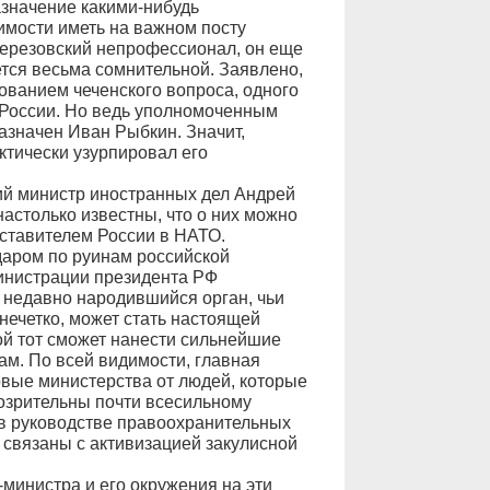
азначение какими-нибудь
мости иметь на важном посту
 Березовский непрофессионал, он еще
ется весьма сомнительной. Заявлено,
рованием чеченского вопроса, одного
 России. Но ведь уполномоченным
азначен Иван Рыбкин. Значит,
ктически узурпировал его
й министр иностранных дел Андрей
настолько известны, что о них можно
дставителем России в НАТО.
аром по руинам российской
министрации президента РФ
т недавно народившийся орган, чьи
ечетко, может стать настоящей
ой тот сможет нанести сильнейшие
м. По всей видимости, главная
овые министерства от людей, которые
озрительны почти всесильному
 в руководстве правоохранительных
 связаны с активизацией закулисной
министра и его окружения на эти