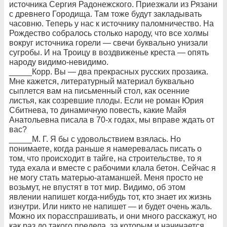
источника Сергия Радонежского. Приезжали из Рязани
с древнего Городища. Там тоже будут закладывать
часовню. Теперь у нас к источнику паломничество. На
Рождество собралось столько народу, что все холмы
вокруг источника горели — свечи буквально унизали
сугробы. И на Троицу в воздвиженье креста — опять
народу видимо-невидимо.
_____Корр. Вы — два прекрасных русских прозаика.
Мне кажется, литературный материал буквально
сыплется вам на письменный стол, как осенние
листья, как созревшие плоды. Если не роман Юрия
Сбитнева, то динамичную повесть, какие Майя
Анатольевна писала в 70-х годах, мы вправе ждать от
вас?
_____М. Г. Я бы с удовольствием взялась. Но
понимаете, когда раньше я намеревалась писать о
том, что происходит в тайге, на строительстве, то я
туда ехала и вместе с рабочими клала бетон. Сейчас я
не могу стать матерью-атаманшей. Меня просто не
возьмут, не впустят в тот мир. Видимо, об этом
явлении напишет когда-нибудь тот, кто знает их жизнь
изнутри. Или никто не напишет — и будет очень жаль.
Можно их порасспрашивать, и они много расскажут, но
как раз до такого предела, за которым и начинается