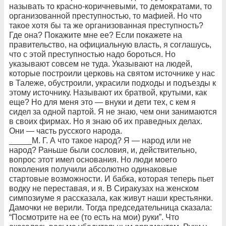
называть то красно-коричневыми, то демократами, то
организованной преступностью, то мафией. Но что
такое хотя бы та же организованная преступность?
Где она? Покажите мне ее? Если покажете на
правительство, на официальную власть, я соглашусь,
что с этой преступностью надо бороться. Но
указывают совсем не туда. Указывают на людей,
которые построили церковь на святом источнике у нас
в Талеже, обустроили, украсили подходы и подъезды к
этому источнику. Называют их братвой, крутыми, как
еще? Но для меня это — внуки и дети тех, с кем я
сидел за одной партой. Я не знаю, чем они занимаются
в своих фирмах. Но я знаю об их праведных делах.
Они — часть русского народа.
_____М. Г. А что такое народ? Я — народ или не
народ? Раньше были сословия, и, действительно,
вопрос этот имел основания. Но люди моего
поколения получили абсолютно одинаковые
стартовые возможности. И бабка, которая теперь пьет
водку не переставая, и я. В Сиракузах на женском
симпозиуме я рассказала, как живут наши крестьянки.
Дамочки не верили. Тогда председательница сказала:
“Посмотрите на ее (то есть на мои) руки”. Что