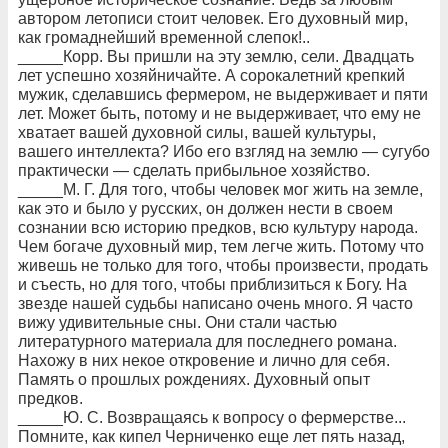
автором летописи стоит человек. Его духовный мир,
как громаднейший временной слепок!..
_____Корр. Вы пришли на эту землю, сели. Двадцать
лет успешно хозяйничайте. А сорокалетний крепкий
мужик, сделавшись фермером, не выдерживает и пяти
лет. Может быть, потому и не выдерживает, что ему не
хватает вашей духовной силы, вашей культуры,
вашего интеллекта? Ибо его взгляд на землю — сугубо
практически — сделать прибыльное хозяйство.
_____М. Г. Для того, чтобы человек мог жить на земле,
как это и было у русских, он должен нести в своем
сознании всю историю предков, всю культуру народа.
Чем богаче духовный мир, тем легче жить. Потому что
живешь не только для того, чтобы произвести, продать
и съесть, но для того, чтобы приблизиться к Богу. На
звезде нашей судьбы написано очень много. Я часто
вижу удивительные сны. Они стали частью
литературного материала для последнего романа.
Нахожу в них некое откровение и лично для себя.
Память о прошлых рождениях. Духовный опыт
предков.
_____Ю. С. Возвращаясь к вопросу о фермерстве...
Помните, как кипел Черниченко еще лет пять назад,