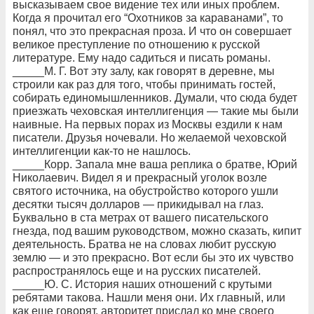
высказываем свое видение тех или иных проблем.
Когда я прочитал его “Охотников за караванами”, то
понял, что это прекрасная проза. И что он совершает
великое преступление по отношению к русской
литературе. Ему надо садиться и писать романы.
_____М. Г. Вот эту залу, как говорят в деревне, мы
строили как раз для того, чтобы принимать гостей,
собирать единомышленников. Думали, что сюда будет
приезжать чеховская интеллигенция — такие мы были
наивные. На первых порах из Москвы ездили к нам
писатели. Друзья ночевали. Но желаемой чеховской
интеллигенции как-то не нашлось.
_____Корр. Запала мне ваша реплика о братве, Юрий
Николаевич. Видел я и прекрасный уголок возле
святого источника, на обустройство которого ушли
десятки тысяч долларов — прикидывал на глаз.
Буквально в ста метрах от вашего писательского
гнезда, под вашим руководством, можно сказать, кипит
деятельность. Братва не на словах любит русскую
землю — и это прекрасно. Вот если бы это их чувство
распространялось еще и на русских писателей.
_____Ю. С. История наших отношений с крутыми
ребятами такова. Нашли меня они. Их главный, или
как еще говорят, авторитет прислал ко мне своего