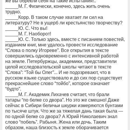
же вы обрекли себя на такие испытания!..”
_____М. Г. Физически, конечно, здесь жить очень
трудно.
_____Корр. В таком случае хватает ли сил на
литературу? Не в ущерб ли крестьянство творчеству?
_____Ю. С. Что вы!
_____М. Г. Наоборот!
_____Ю. С. Только здесь, вместе с писанием повестей,
изданием книг, мне удалось провести исследование
“Слова о полку Игореве”. Все открытия в тексте
совершились одновременно с интенсивной работой
на земле. Петербуржцы, академики, представители
целой исследовательской школы читают в тексте
“Слова”: “Той бы Олег”... И не подозревают, что в
русском языке существовало и до сих пор существует
прекраснейшее слово “тойбо”, которое означает
“будто”.
_____М. Г. Академик Лихачев считает, что брали
татары “по белке со двора”. Но это же смешно! Даже
сейчас в Сибири беличьи шкурки измеряются бунтами
по тысяче штук. Что же за тяжелая дань такая была —
по одной белке со двора? А Юрий Николаевич знал
слово “побель”. Рабыня. Жена или дочь. Таким
образом, наша близость к земле оборачивается