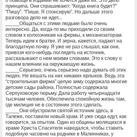
о помощи в издании не хочется даже их. Это дело
принципа. Они спрашивают: “Когда книга будет?”
“Пишу”. “Пиши. Я спонсирую”. Но дальше этого
разговора дело не идет...
_____Общаться с этими людьми было очень
интересно. Да, когда-то мы приходили со своим
словом к колхозникам на фермы, к механизаторам.
Теперь идем к братве. И зерна, кажется, падают на
благодатную почву. Я уже не раз слышал, как они,
привозя кого-нибудь поглядеть на источник,
рассказывают о нем моими словами. Это к слову о
нашем влиянии на окружающую жизнь.
_____Серьезно, очень серьезно надо думать об этих
людях. Не вешать на них никаких ярлыков. Ведь эта
“строительная фирма” целую зиму содержала многие
детские сады района. Полностью содержала
Серпуховскую тюрьму. Дала работу четырнадцати
тысячам человек. Обеспечила спокойную жизнь там,
где милиция не в состоянии этого сделать.
_____Они обустроили святой источник здесь, в
Талеже, поставили новый храм. И уже сюда едут, как
говорится, за опытом. Один из общины молящихся в
храме Христа Спасителя наведался, чтобы ставить
подобную часовню на роднике в Малинниках, у