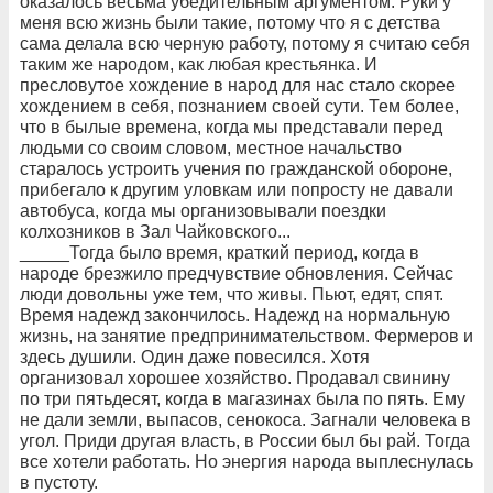
оказалось весьма убедительным аргументом. Руки у
меня всю жизнь были такие, потому что я с детства
сама делала всю черную работу, потому я считаю себя
таким же народом, как любая крестьянка. И
пресловутое хождение в народ для нас стало скорее
хождением в себя, познанием своей сути. Тем более,
что в былые времена, когда мы представали перед
людьми со своим словом, местное начальство
старалось устроить учения по гражданской обороне,
прибегало к другим уловкам или попросту не давали
автобуса, когда мы организовывали поездки
колхозников в Зал Чайковского...
_____Тогда было время, краткий период, когда в
народе брезжило предчувствие обновления. Сейчас
люди довольны уже тем, что живы. Пьют, едят, спят.
Время надежд закончилось. Надежд на нормальную
жизнь, на занятие предпринимательством. Фермеров и
здесь душили. Один даже повесился. Хотя
организовал хорошее хозяйство. Продавал свинину
по три пятьдесят, когда в магазинах была по пять. Ему
не дали земли, выпасов, сенокоса. Загнали человека в
угол. Приди другая власть, в России был бы рай. Тогда
все хотели работать. Но энергия народа выплеснулась
в пустоту.