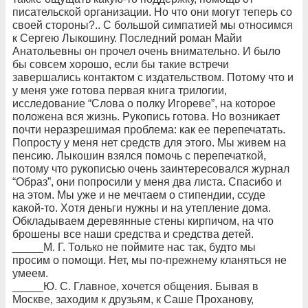
писательской организации. Но что они могут теперь со
своей стороны?.. С большой симпатией мы относимся
к Сергею Лыкошину. Последний роман Майи
Анатольевны он прочел очень внимательно. И было
бы совсем хорошо, если бы такие встречи
завершались контактом с издательством. Потому что и
у меня уже готова первая книга трилогии,
исследование “Слова о полку Игореве”, на которое
положена вся жизнь. Рукопись готова. Но возникает
почти неразрешимая проблема: как ее перепечатать.
Попросту у меня нет средств для этого. Мы живем на
пенсию. Лыкошин взялся помочь с перепечаткой,
потому что рукописью очень заинтересовался журнал
“Образ”, они попросили у меня два листа. Спасибо и
на этом. Мы уже и не мечтаем о стипендии, ссуде
какой-то. Хотя деньги нужны и на утепление дома.
Обкладываем деревянные стены кирпичом, на что
брошены все наши средства и средства детей.
_____М. Г. Только не поймите нас так, будто мы
просим о помощи. Нет, мы по-прежнему кланяться не
умеем.
_____Ю. С. Главное, хочется общения. Бывая в
Москве, заходим к друзьям, к Саше Проханову,