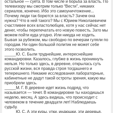
остальное — суета. В том числе и борьба за власть. По
телевизору мы смотрим только “Вести”, никаких
сериалов, конечно. Ибо это самоуничтожение...
Почему люди так борются за власть? Зачем она
нужна? Что в ней такого? Мы с Юрием Николаевичем
счастливее всех властолюбцев, хотя у нас сейчас нет
денег, чтобы перепечатать его новую повесть. Зато мы
можем пойти куда угодно. Или никуда не ходить.
Бывая за рубежом, мы свободно по вечерам гуляли по
городам. Ни один большой политик не может себе
этого позволить.
_____Ю. С. Были труднейшие, интереснейшие
командировки. Казалось, глубже в жизнь проникнуть
нельзя. Но только здесь, в деревне, открылась суть
русской жизни, вся правда строя тогдашнего и
теперешнего. Никакие исследования лабораторные,
кабинетные не дадут такой остроты зрения, какую мы
приобрели здесь.
_____М. Г. В деревне идет жизнь подряд, что
называется — течет. В командировке ты находишься
неделю, месяц. А здесь видишь, что происходит с
человеком в течение двадцати лет! Наблюдаешь
судьбу.
_____Ю. С. А эти куры, утки, индюшки, эти деревья,