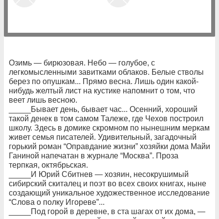
Озимь — бирюзовая. Небо — голубое, с
легкомысленными завитками облаков. Белые стволы
берез по опушкам... Прямо весна. Лишь один какой-
нибудь желтый лист на кустике напомнит о том, что
веет лишь весною.
_____Бывает день, бывает час... Осенний, хороший
такой денек в том самом Талеже, где Чехов построил
школу. Здесь в домике скромном по нынешним меркам
живет семья писателей. Удивительный, загадочный
горький роман “Оправдание жизни” хозяйки дома Майи
Ганиной напечатан в журнале “Москва”. Проза
терпкая, октябрьская.
_____И Юрий Сбитнев — хозяин, несокрушимый
сибирский скиталец и поэт во всех своих книгах, ныне
создающий уникальное художественное исследование
“Слова о полку Игореве”...
_____Под горой в деревне, в ста шагах от их дома, —