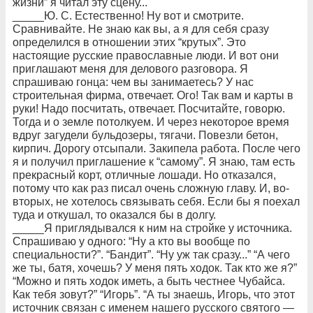
жизни” я читал эту сцену...
_____Ю. С. Естественно! Ну вот и смотрите.
Сравнивайте. Не знаю как вы, а я для себя сразу
определился в отношении этих “крутых”. Это
настоящие русские православные люди. И вот они
приглашают меня для делового разговора. Я
спрашиваю гонца: чем вы занимаетесь? У нас
строительная фирма, отвечает. Ого! Так вам и карты в
руки! Надо посчитать, отвечает. Посчитайте, говорю.
Тогда и о земле потолкуем. И через некоторое время
вдруг загудели бульдозеры, тягачи. Повезли бетон,
кирпич. Дорогу отсыпали. Закипела работа. После чего
я и получил приглашение к “самому”. Я знаю, там есть
прекрасный корт, отличные лошади. Но отказался,
потому что как раз писал очень сложную главу. И, во-
вторых, не хотелось связывать себя. Если бы я поехал
туда и откушал, то оказался бы в долгу.
_____Я приглядывался к ним на стройке у источника.
Спрашиваю у одного: “Ну а кто вы вообще по
специальности?”. “Бандит”. “Ну уж так сразу...” “А чего
же ты, батя, хочешь? У меня пять ходок. Так кто же я?”
“Можно и пять ходок иметь, а быть честнее Чубайса.
Как тебя зовут?” “Игорь”. “А ты знаешь, Игорь, что этот
источник связан с именем нашего русского святого —