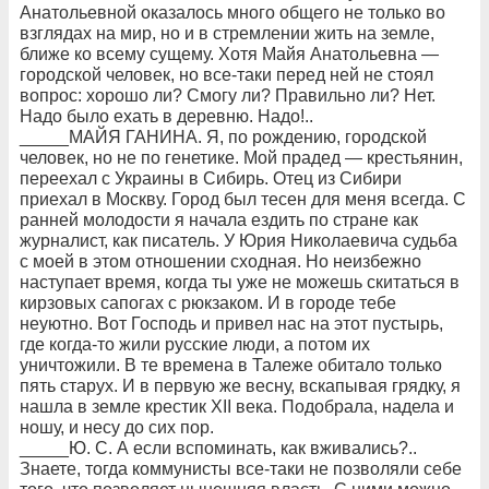
Анатольевной оказалось много общего не только во
взглядах на мир, но и в стремлении жить на земле,
ближе ко всему сущему. Хотя Майя Анатольевна —
городской человек, но все-таки перед ней не стоял
вопрос: хорошо ли? Смогу ли? Правильно ли? Нет.
Надо было ехать в деревню. Надо!..
_____МАЙЯ ГАНИНА. Я, по рождению, городской
человек, но не по генетике. Мой прадед — крестьянин,
переехал с Украины в Сибирь. Отец из Сибири
приехал в Москву. Город был тесен для меня всегда. С
ранней молодости я начала ездить по стране как
журналист, как писатель. У Юрия Николаевича судьба
с моей в этом отношении сходная. Но неизбежно
наступает время, когда ты уже не можешь скитаться в
кирзовых сапогах с рюкзаком. И в городе тебе
неуютно. Вот Господь и привел нас на этот пустырь,
где когда-то жили русские люди, а потом их
уничтожили. В те времена в Талеже обитало только
пять старух. И в первую же весну, вскапывая грядку, я
нашла в земле крестик XII века. Подобрала, надела и
ношу, и несу до сих пор.
_____Ю. С. А если вспоминать, как вживались?..
Знаете, тогда коммунисты все-таки не позволяли себе