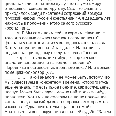
цветы так влияют на твою душу, что ты уже к миру
относишься совсем по-другому. Сколько слышать
приходилось среди писателей сотрясений воздуха:
“Русский народ! Русский крестьянин!” А я двадцать лет
нахожусь в положении этого самого русского
крестьянина.
_____М. Г. Мы сами поим себя и кормим. Начиная с
того, что осенью сажаем чеснок, потом пашем. С
февраля у нас в комнатах уже поднимается рассада.
Затем наступает весна. И так далее. Наша жизнь
подчинена природному циклу, как велел Господь.
_____Корр. Есть ли какие-нибудь исторические
аналогии вашей жизни на земле, в деревне?
Народники шестидесятых прошлого века? Или мелкие
помещики-однодворцы?..
_____Ю. С. Такой аналогии не может быть, потому что
мы существуем в конкретном времени, которого Русь
еще не знала. Но есть такое понятие, как послушание,
послух. Может быть, здесь можно найти какие-нибудь
параллели. Хотя мы не смотрим на наше положение
как на послух, пускай даже со стороны некоторым так
и кажется. Одна почитательница прозы Майи
Анатольевны все сокрушается о нашей судьбе: “Зачем