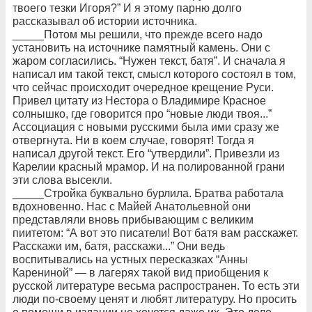
твоего тезки Игоря?” И я этому парню долго
рассказывал об истории источника.
_____Потом мы решили, что прежде всего надо
установить на источнике памятный камень. Они с
жаром согласились. “Нужен текст, батя”. И сначала я
написал им такой текст, смысл которого состоял в том,
что сейчас происходит очередное крещение Руси.
Привел цитату из Нестора о Владимире Красное
солнышко, где говорится про “новые люди твоя...”
Ассоциация с новыми русскими была ими сразу же
отвергнута. Ни в коем случае, говорят! Тогда я
написал другой текст. Его “утвердили”. Привезли из
Карелии красный мрамор. И на полированной грани
эти слова высекли.
_____Стройка буквально бурлила. Братва работала
вдохновенно. Нас с Майей Анатольевной они
представляли вновь прибывающим с великим
пиитетом: “А вот это писатели! Вот батя вам расскажет.
Расскажи им, батя, расскажи...” Они ведь
воспитывались на устных пересказках “Анны
Карениной” — в лагерях такой вид приобщения к
русской литературе весьма распространен. То есть эти
люди по-своему ценят и любят литературу. Но просить