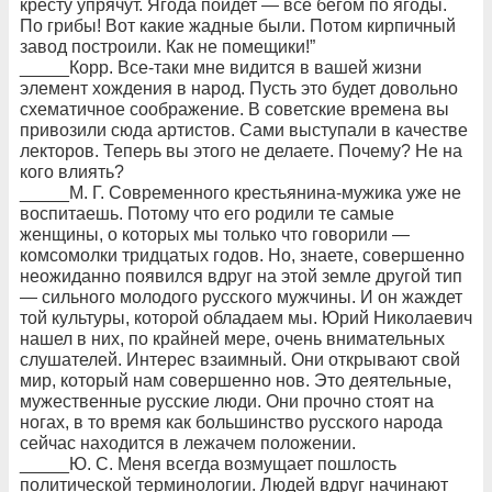
кресту упрячут. Ягода пойдет — все бегом по ягоды.
По грибы! Вот какие жадные были. Потом кирпичный
завод построили. Как не помещики!”
_____Корр. Все-таки мне видится в вашей жизни
элемент хождения в народ. Пусть это будет довольно
схематичное соображение. В советские времена вы
привозили сюда артистов. Сами выступали в качестве
лекторов. Теперь вы этого не делаете. Почему? Не на
кого влиять?
_____М. Г. Современного крестьянина-мужика уже не
воспитаешь. Потому что его родили те самые
женщины, о которых мы только что говорили —
комсомолки тридцатых годов. Но, знаете, совершенно
неожиданно появился вдруг на этой земле другой тип
— сильного молодого русского мужчины. И он жаждет
той культуры, которой обладаем мы. Юрий Николаевич
нашел в них, по крайней мере, очень внимательных
слушателей. Интерес взаимный. Они открывают свой
мир, который нам совершенно нов. Это деятельные,
мужественные русские люди. Они прочно стоят на
ногах, в то время как большинство русского народа
сейчас находится в лежачем положении.
_____Ю. С. Меня всегда возмущает пошлость
политической терминологии. Людей вдруг начинают