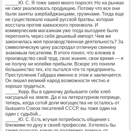
_____Ю. С. Я тоже завел много поросят. Но на рынках
не смог реализовать продукцию. Потому что все они
были заняты азербайджанцами, грузинами. Тогда еще
не существовало нашей русской братвы, которая
восстала против кавказского произвола. И
коммерческим магазинам уже тогда выгоднее было
перегонять через себя дешевый импорт. Чем же
закончилась моя производственная деятельность? За
символическую цену распродал отличную свинину
знакомым писателям. В итоге понял, что вложив в
производство свой труд, свои знания, свое время — я
не получу ни копейки прибыли. Вскоре это поняли
большинство тех, кто пытался что-то предпринять.
Преступление Гайдара именно в этом и заключается.
Он лишил великий народ возможности честно и
хорошо трудиться.
_____Корр. Вы в одиночку добываете себе хлеб
насущный на земле. Да и на литературном поприще,
теперь, когда сотой доли могущества не осталось от
бывшего Союза писателей СССР, вы тоже один на
один с судьбой...
_____Ю. С. Есть жгучая потребность общения с
близкими по духу в своей профессии. Хотелось бы
также ощущать какую-то поддержку, помощь от