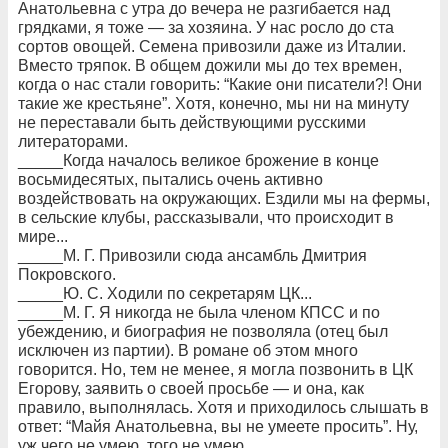
Анатольевна с утра до вечера не разгибается над
грядками, я тоже — за хозяина. У нас росло до ста
сортов овощей. Семена привозили даже из Италии.
Вместо тряпок. В общем дожили мы до тех времен,
когда о нас стали говорить: “Какие они писатели?! Они
такие же крестьяне”. Хотя, конечно, мы ни на минуту
не переставали быть действующими русскими
литераторами.
_____Когда началось великое брожение в конце
восьмидесятых, пытались очень активно
воздействовать на окружающих. Ездили мы на фермы,
в сельские клубы, рассказывали, что происходит в
мире...
_____М. Г. Привозили сюда ансамбль Дмитрия
Покровского.
_____Ю. С. Ходили по секретарям ЦК...
_____М. Г. Я никогда не была членом КПСС и по
убеждению, и биография не позволяла (отец был
исключен из партии). В романе об этом много
говорится. Но, тем не менее, я могла позвонить в ЦК
Егорову, заявить о своей просьбе — и она, как
правило, выполнялась. Хотя и приходилось слышать в
ответ: “Майя Анатольевна, вы не умеете просить”. Ну,
уж чего не умею, того не умею.