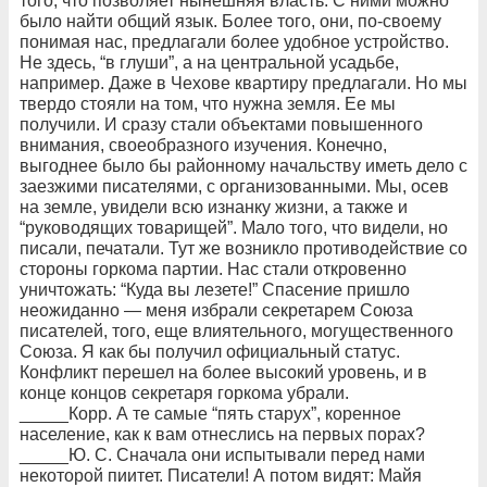
того, что позволяет нынешняя власть. С ними можно
было найти общий язык. Более того, они, по-своему
понимая нас, предлагали более удобное устройство.
Не здесь, “в глуши”, а на центральной усадьбе,
например. Даже в Чехове квартиру предлагали. Но мы
твердо стояли на том, что нужна земля. Ее мы
получили. И сразу стали объектами повышенного
внимания, своеобразного изучения. Конечно,
выгоднее было бы районному начальству иметь дело с
заезжими писателями, с организованными. Мы, осев
на земле, увидели всю изнанку жизни, а также и
“руководящих товарищей”. Мало того, что видели, но
писали, печатали. Тут же возникло противодействие со
стороны горкома партии. Нас стали откровенно
уничтожать: “Куда вы лезете!” Спасение пришло
неожиданно — меня избрали секретарем Союза
писателей, того, еще влиятельного, могущественного
Союза. Я как бы получил официальный статус.
Конфликт перешел на более высокий уровень, и в
конце концов секретаря горкома убрали.
_____Корр. А те самые “пять старух”, коренное
население, как к вам отнеслись на первых порах?
_____Ю. С. Сначала они испытывали перед нами
некоторой пиитет. Писатели! А потом видят: Майя