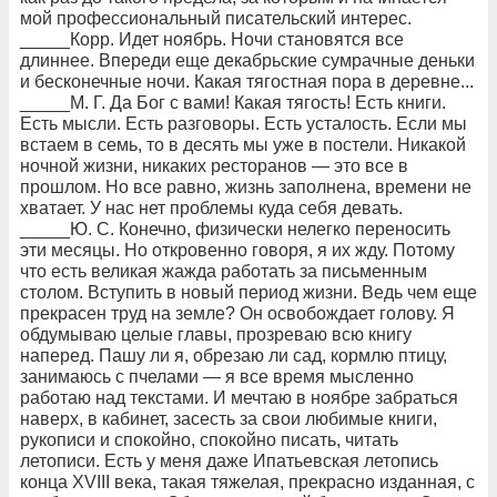
мой профессиональный писательский интерес.
_____Корр. Идет ноябрь. Ночи становятся все
длиннее. Впереди еще декабрьские сумрачные деньки
и бесконечные ночи. Какая тягостная пора в деревне...
_____М. Г. Да Бог с вами! Какая тягость! Есть книги.
Есть мысли. Есть разговоры. Есть усталость. Если мы
встаем в семь, то в десять мы уже в постели. Никакой
ночной жизни, никаких ресторанов — это все в
прошлом. Но все равно, жизнь заполнена, времени не
хватает. У нас нет проблемы куда себя девать.
_____Ю. С. Конечно, физически нелегко переносить
эти месяцы. Но откровенно говоря, я их жду. Потому
что есть великая жажда работать за письменным
столом. Вступить в новый период жизни. Ведь чем еще
прекрасен труд на земле? Он освобождает голову. Я
обдумываю целые главы, прозреваю всю книгу
наперед. Пашу ли я, обрезаю ли сад, кормлю птицу,
занимаюсь с пчелами — я все время мысленно
работаю над текстами. И мечтаю в ноябре забраться
наверх, в кабинет, засесть за свои любимые книги,
рукописи и спокойно, спокойно писать, читать
летописи. Есть у меня даже Ипатьевская летопись
конца XVIII века, такая тяжелая, прекрасно изданная, с