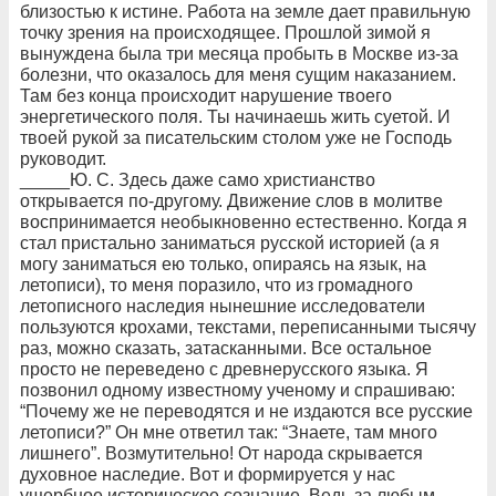
близостью к истине. Работа на земле дает правильную
точку зрения на происходящее. Прошлой зимой я
вынуждена была три месяца пробыть в Москве из-за
болезни, что оказалось для меня сущим наказанием.
Там без конца происходит нарушение твоего
энергетического поля. Ты начинаешь жить суетой. И
твоей рукой за писательским столом уже не Господь
руководит.
_____Ю. С. Здесь даже само христианство
открывается по-другому. Движение слов в молитве
воспринимается необыкновенно естественно. Когда я
стал пристально заниматься русской историей (а я
могу заниматься ею только, опираясь на язык, на
летописи), то меня поразило, что из громадного
летописного наследия нынешние исследователи
пользуются крохами, текстами, переписанными тысячу
раз, можно сказать, затасканными. Все остальное
просто не переведено с древнерусского языка. Я
позвонил одному известному ученому и спрашиваю:
“Почему же не переводятся и не издаются все русские
летописи?” Он мне ответил так: “Знаете, там много
лишнего”. Возмутительно! От народа скрывается
духовное наследие. Вот и формируется у нас
ущербное историческое сознание. Ведь за любым