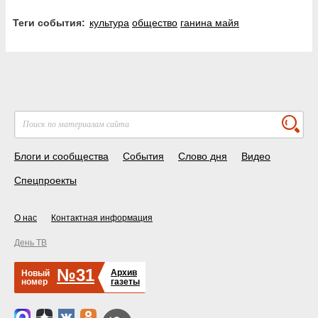
Теги события:
культура
общество
ганина майя
Блоги и сообщества
События
Слово дня
Видео
Спецпроекты
О нас
Контактная информация
День ТВ
№31
Архив
Новый
номер
газеты