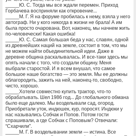
_____Ю. С. Тогда мы все ждали перемен. Приход
Горбачева восприняли как откровение...
_____М. Г. Я на форуме пробилась к нему, взяла у него
автограф. Ни у кого никогда в жизни не брала! А им
была просто очарована. Вот, наконец, мы начнем жить
по-человечески! Какая ошибка!
_____Ю. С. Самая большая беда у нас, славян, одной
из древнейших наций на земле, состоит в том, что мы
не можем найти объединительной идеи. Даже в
деревне община раскалывалась. И все-таки здесь мы
опять начали с того, что создали общину. Меня
выбрали старостой. И я всем внушал, что самое
большое наше богатство — это земля. Мы ее должны
облагородить, зажить на ней, наконец-то, свободно,
чисто, хорошо.
_____Хотели совместно купить трактор, что-то
обрабатывать. Шел 1986 год... До глобального обмана
было еще далеко. Мы возделывали сад, огород.
Приобретали уток, индюшек, кур, поросят. Индюки у
нас назывались Собчак и Попов. Потом гости
спрашивали, а где Собчак с Поповым? Отвечали:
“Схарчили”.
_____М. Г. В возделывании земли — истина. Все