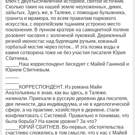
ключ с двухтысячелетней историей, святой источник.
Сколько таких на нашей земле неухоженных, диких,
забытых. Здесь же, в Талеже, с помощью булыжника,
гранита и мрамора, по всем правилам паркового
искусства, с европейским тщанием устроено место
поклонения. В лунном кратере на самоцветной поляне
розовеет часовня с золоченой луковкой. Деревянный
резной иконостас над бурлящим ручьем, кованый
горбатый мостик через поток... И эта поэма воды и
камня сотворена тоже не без участия писателя Юрия
Сбитнева.
_____Наш корреспондент беседует с Майей Ганиной и
Юрием Сбитневым.
_____
_____
_____КОРРЕСПОНДЕНТ. Из романа Майи
Анатольевны я знаю, как вы здесь, в Талеже,
начинали. Приехали в русскую деревню два писателя,
две личности, два индивидуума, и не в идеологической
сфере, а на практике, хозяйствуя в деревне, стали
конфликтовать с Системой. Правильно я понимаю, что
была борьба? На каком уровне? За что?
_____ЮРИЙ СБИТНЕВ. Во-первых, обстоятельства
счастливо сложились в том смысле, что у нас с Майей