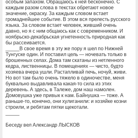
особым запахом. Обращаюсь к ней бесконечно. С
каждым разом слова в текстах обретают новое
значение, окраску. За каждым словом встает
громаднейшее событие. В этом вся прелесть русского
языка. За словом встает человек, живший очень
давно, но я с ним общаюсь как с современником. И
ноябрьско-декабрьская угнетенность природная как
бы рассеивается.
_____В свое время в эту же пору я шел по Нижней
Тунгуске один. И поставил цель — ночевать только в
брошенных селах. Дома там скатаны из нетленного
кедра, лиственницы. В помещениях — чисто, будто
хозяева вчера ушли. Растапливай печь, ночуй, живи.
Но вот там было очень тяжело в одиночестве, меня
буквально выдавливала какая-то сила из этих
деревень. А здесь, в Талеже, дом наш намолен.
Домовушка уже привык к нам. Байнушка — тоже. А
раньше-то, конечно, они хулиганили: и хозяйке козни
строили, и ребятам пятки щекотали.
_____
Беседу вел Александр ЛЫСКОВ