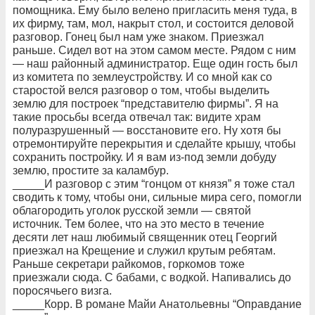
помощника. Ему было велено пригласить меня туда, в
их фирму, там, мол, накрыт стол, и состоится деловой
разговор. Гонец был нам уже знаком. Приезжал
раньше. Сидел вот на этом самом месте. Рядом с ним
— наш районный администратор. Еще один гость был
из комитета по землеустройству. И со мной как со
старостой велся разговор о том, чтобы выделить
землю для построек “представителю фирмы”. Я на
такие просьбы всегда отвечал так: видите храм
полуразрушенный — восстановите его. Ну хотя бы
отремонтируйте перекрытия и сделайте крышу, чтобы
сохранить постройку. И я вам из-под земли добуду
землю, простите за каламбур.
_____И разговор с этим “гонцом от князя” я тоже стал
сводить к тому, чтобы они, сильные мира сего, помогли
облагородить уголок русской земли — святой
источник. Тем более, что на это место в течение
десяти лет наш любимый священник отец Георгий
приезжал на Крещение и служил крутым ребятам.
Раньше секретари райкомов, горкомов тоже
приезжали сюда. С бабами, с водкой. Напивались до
поросячьего визга.
_____Корр. В романе Майи Анатольевны “Оправдание