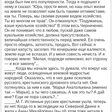
когда был пик его популярности. Тогда я подошел к
нему и сказал: “Юра, прости меня, но наш опыт жизни
на земле не позволяет нам быть такими оптимистами,
как ты. Поверь, мы своими руками ведем хозяйство.
Ты во многом не прав”. Он отмахнулся: “Подумаешь,
ваше кукольное хозяйство!” В этом весь Черниченко.
Он не понимает, что в любом, пускай даже самом
кукольном хозяйстве, должна присутствовать
величайшая ответственность перед землей. Ее очень
просто обидеть, затоптать, продать. Вот сейчас я
срезал капусту, засолил. Но кочерыжки еще валяются,
землю еще не вспахал. И у меня совесть нечиста. И я
говорю земле: “Милая, подожди немножко, вот отдохну
— и все закончу”...
_____Когда мы начали здесь, то думали, что вокруг нас
живут люди, освященные вековой мудростью
народной. Оказалось, что в них даже осколков
русского, крестьянского духовного опыта нет. Они
потянулись за ним к нам. “Марья Анатольевна (именно
так — Марья), а ты чего сажаешь. А как это ты? А дай
мне? Еще не пора сажать?..”
_____М. Г. Истинные русские крестьянки ушли, теперь
их нет. Когда-то в экспедиции на Северной Двине я
жила у Анны Михайловны (вы об этом тоже читали в