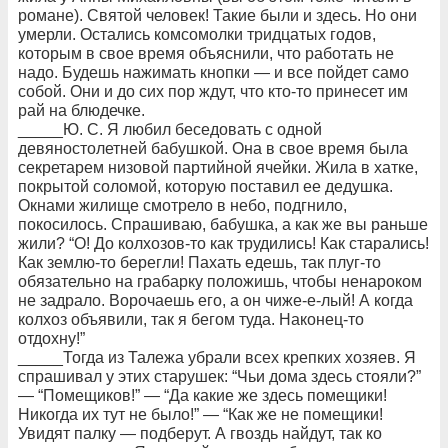
романе). Святой человек! Такие были и здесь. Но они
умерли. Остались комсомолки тридцатых годов,
которым в свое время объяснили, что работать не
надо. Будешь нажимать кнопки — и все пойдет само
собой. Они и до сих пор ждут, что кто-то принесет им
рай на блюдечке.
_____Ю. С. Я любил беседовать с одной
девяностолетней бабушкой. Она в свое время была
секретарем низовой партийной ячейки. Жила в хатке,
покрытой соломой, которую поставил ее дедушка.
Окнами жилище смотрело в небо, подгнило,
покосилось. Спрашиваю, бабушка, а как же вы раньше
жили? “О! До колхозов-то как трудились! Как старались!
Как землю-то берегли! Пахать едешь, так плуг-то
обязательно на грабарку положишь, чтобы ненароком
не задрало. Ворочаешь его, а он чиже-е-лый! А когда
колхоз объявили, так я бегом туда. Наконец-то
отдохну!”
_____Тогда из Талежа убрали всех крепких хозяев. Я
спрашивал у этих старушек: “Чьи дома здесь стояли?”
— “Помещиков!” — “Да какие же здесь помещики!
Никогда их тут не было!” — “Как же не помещики!
Увидят палку — подберут. А гвоздь найдут, так ко