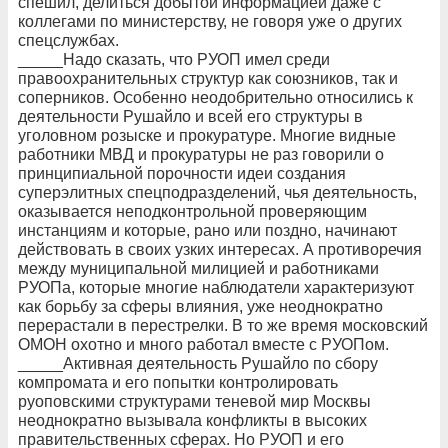
спешил, делиться добытой информацией даже с
коллегами по министерству, не говоря уже о других
спецслужбах.
_____Надо сказать, что РУОП имел среди
правоохранительных структур как союзников, так и
соперников. Особенно неодобрительно относились к
деятельности Рушайло и всей его структуры в
уголовном розыске и прокуратуре. Многие видные
работники МВД и прокуратуры не раз говорили о
принципиальной порочности идеи создания
суперэлитных спецподразделений, чья деятельность,
оказывается неподконтрольной проверяющим
инстанциям и которые, рано или поздно, начинают
действовать в своих узких интересах. А противоречия
между муниципальной милицией и работниками
РУОПа, которые многие наблюдатели характеризуют
как борьбу за сферы влияния, уже неоднократно
перерастали в перестрелки. В то же время московский
ОМОН охотно и много работал вместе с РУОПом.
_____Активная деятельность Рушайло по сбору
компромата и его попытки контролировать
руоповскими структурами теневой мир Москвы
неоднократно вызывала конфликты в высоких
правительственных сферах. Но РУОП и его