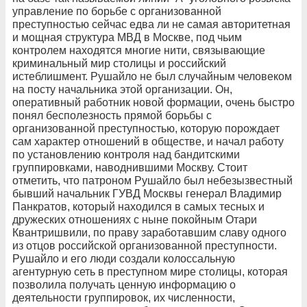
управление по борьбе с организованной
преступностью сейчас едва ли не самая авторитетная
и мощная структура МВД в Москве, под чьим
контролем находятся многие нити, связывающие
криминальный мир столицы и российский
истеблишмент. Рушайло не был случайным человеком
на посту начальника этой организации. Он,
оперативный работник новой формации, очень быстро
понял бесполезность прямой борьбы с
организованной преступностью, которую порождает
сам характер отношений в обществе, и начал работу
по установлению контроля над бандитскими
группировками, наводнившими Москву. Стоит
отметить, что патроном Рушайло был небезызвестный
бывший начальник ГУВД Москвы генерал Владимир
Панкратов, который находился в самых тесных и
дружеских отношениях с ныне покойным Отари
Квантришвили, по праву заработавшим славу одного
из отцов российской организованной преступности.
Рушайло и его люди создали колоссальную
агентурную сеть в преступном мире столицы, которая
позволила получать ценную информацию о
деятельности группировок, их численности,