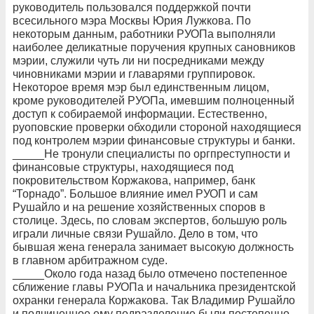
руководитель пользовался поддержкой почти
всесильного мэра Москвы Юрия Лужкова. По
некоторым данным, работники РУОПа выполняли
наиболее деликатные поручения крупных сановников
мэрии, служили чуть ли ни посредниками между
чиновниками мэрии и главарями группировок.
Некоторое время мэр был единственным лицом,
кроме руководителей РУОПа, имевшим полноценный
доступ к собираемой информации. Естественно,
руоповские проверки обходили стороной находящиеся
под контролем мэрии финансовые структуры и банки.
_____Не тронули специалисты по оргпреступности и
финансовые структуры, находящиеся под
покровительством Коржакова, например, банк
“Торнадо”. Большое влияние имел РУОП и сам
Рушайло и на решение хозяйственных споров в
столице. Здесь, по словам экспертов, большую роль
играли личные связи Рушайло. Дело в том, что
бывшая жена генерала занимает высокую должность
в главном арбитражном суде.
_____Около года назад было отмечено постепенное
сближение главы РУОПа и начальника президентской
охранки генерала Коржакова. Так Владимир Рушайло
и подчиненное ему подразделение были постепенно