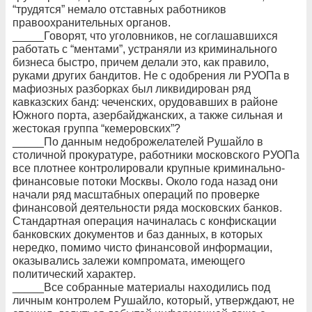
“трудятся” немало отставных работников
правоохранительных органов.
_____Говорят, что уголовников, не соглашавшихся
работать с “ментами”, устраняли из криминального
бизнеса быстро, причем делали это, как правило,
руками других бандитов. Не с одобрения ли РУОПа в
мафиозных разборках был ликвидирован ряд
кавказских банд: чеченских, орудовавших в районе
Южного порта, азербайджанских, а также сильная и
жестокая группа “кемеровских”?
_____По данным недоброжелателей Рушайло в
столичной прокуратуре, работники московского РУОПа
все плотнее контролировали крупные криминально-
финансовые потоки Москвы. Около года назад они
начали ряд масштабных операций по проверке
финансовой деятельности ряда московских банков.
Стандартная операция начиналась с конфискации
банковских документов и баз данных, в которых
нередко, помимо чисто финансовой информации,
оказывались залежи компромата, имеющего
политический характер.
_____Все собранные материалы находились под
личным контролем Рушайло, который, утверждают, не