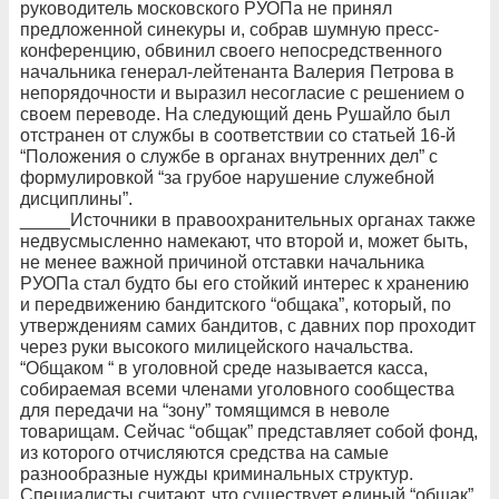
руководитель московского РУОПа не принял
предложенной синекуры и, собрав шумную пресс-
конференцию, обвинил своего непосредственного
начальника генерал-лейтенанта Валерия Петрова в
непорядочности и выразил несогласие с решением о
своем переводе. На следующий день Рушайло был
отстранен от службы в соответствии со статьей 16-й
“Положения о службе в органах внутренних дел” с
формулировкой “за грубое нарушение служебной
дисциплины”.
_____Источники в правоохранительных органах также
недвусмысленно намекают, что второй и, может быть,
не менее важной причиной отставки начальника
РУОПа стал будто бы его стойкий интерес к хранению
и передвижению бандитского “общака”, который, по
утверждениям самих бандитов, с давних пор проходит
через руки высокого милицейского начальства.
“Общаком “ в уголовной среде называется касса,
собираемая всеми членами уголовного сообщества
для передачи на “зону” томящимся в неволе
товарищам. Сейчас “общак” представляет собой фонд,
из которого отчисляются средства на самые
разнообразные нужды криминальных структур.
Специалисты считают, что существует единый “общак”