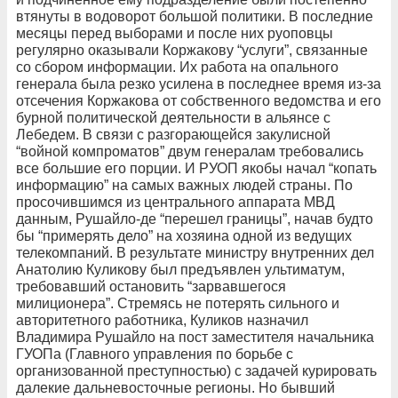
втянуты в водоворот большой политики. В последние
месяцы перед выборами и после них руоповцы
регулярно оказывали Коржакову “услуги”, связанные
со сбором информации. Их работа на опального
генерала была резко усилена в последнее время из-за
отсечения Коржакова от собственного ведомства и его
бурной политической деятельности в альянсе с
Лебедем. В связи с разгорающейся закулисной
“войной компроматов” двум генералам требовались
все большие его порции. И РУОП якобы начал “копать
информацию” на самых важных людей страны. По
просочившимся из центрального аппарата МВД
данным, Рушайло-де “перешел границы”, начав будто
бы “примерять дело” на хозяина одной из ведущих
телекомпаний. В результате министру внутренних дел
Анатолию Куликову был предъявлен ультиматум,
требовавший остановить “зарвавшегося
милиционера”. Стремясь не потерять сильного и
авторитетного работника, Куликов назначил
Владимира Рушайло на пост заместителя начальника
ГУОПа (Главного управления по борьбе с
организованной преступностью) с задачей курировать
далекие дальневосточные регионы. Но бывший