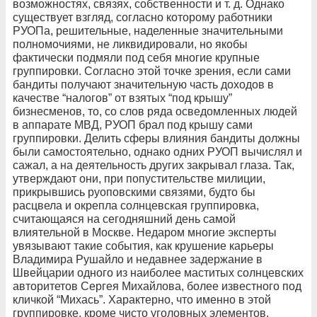
возможностях, связях, собственности и т. д. Однако
существует взгляд, согласно которому работники
РУОПа, решительные, наделенные значительными
полномочиями, не ликвидировали, но якобы
фактически подмяли под себя многие крупные
группировки. Согласно этой точке зрения, если сами
бандиты получают значительную часть доходов в
качестве “налогов” от взятых “под крышу”
бизнесменов, то, со слов ряда осведомленных людей
в аппарате МВД, РУОП брал под крышу сами
группировки. Делить сферы влияния бандиты должны
были самостоятельно, однако одних РУОП вычислял и
сажал, а на деятельность других закрывал глаза. Так,
утверждают они, при попустительстве милиции,
прикрывшись руоповскими связями, будто бы
расцвела и окрепла солнцевская группировка,
считающаяся на сегодняшний день самой
влиятельной в Москве. Недаром многие эксперты
увязывают такие события, как крушение карьеры
Владимира Рушайло и недавнее задержание в
Швейцарии одного из наиболее маститых солнцевских
авторитетов Сергея Михайлова, более известного под
кличкой “Михась”. Характерно, что именно в этой
группировке, кроме чисто уголовных элементов,