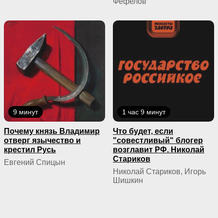
Фефелов
9 минут
1 час 9 минут
Почему князь Владимир
Что будет, если
отверг язычество и
"совестливый" блогер
крестил Русь
возглавит РФ. Николай
Стариков
Евгений Спицын
Николай Стариков, Игорь
Шишкин