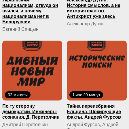
национализм, откуда он
История смыслов, а не
взялся, и почему
история фактов.
национализма нет в
Антихрист уже здесь
Белоруссии
Александр Дугин
Евгений Спицын
32 минуты
1 час 20 минут
По ту сторону
Тайна переизбрания
демократии. Инженеры
Ельцина. Шокирующие
сознания. Д. Перетолчин
факты. Андрей Фурсов
Дмитрий Перетолчин
Андрей Фурсов, Андрей