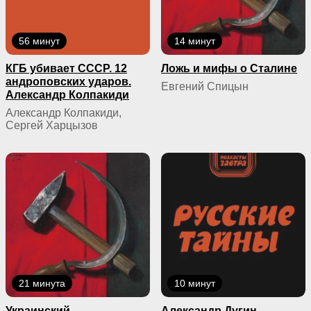
56 минут
14 минут
КГБ yбивaeт СССР. 12
Ложь и мифы о Сталине
андроповских ударов.
Евгений Спицын
Александр Колпакиди
Александр Колпакиди,
Сергей Харцызов
21 минута
10 минут
Украинский
Александр Дугин.