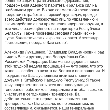
решение задач стратегического сдерживания,
поддержания ядерного паритета и баланса сил на
глобальном уровне. В ходе совместной тренировки
предстоит отработать широкий круг задач, прежде
всего действия должностных лиц по управлению и
взаимодействию при применении ядерного оружия, в
том числе размещённого на территории Республики
Беларусь. Также проведём сегодня практические
пуски баллистических и крылатых ракет. Александр
Григорьевич, передаю Вам слово".
Александр Лукашенко. "Владимир Владимирович, рад
видеть Вас и руководство Вооружённых Сил
Российской Федерации. Вам желаю здоровья после
этой трудной недели прошедшей — я-то знаю, что это
такое, — особенно визита на Восток и возвращения. И
поздравляю Вас с успешным визитом к нашим
друзьям в Китайскую Народную Республику. Я также
хочу поприветствовать всех военнослужащих,
генералов, работников Генерального штаба, всех, кто
участвует в сегодняшней тренировке. Да,
действительно, это первая такая совместная
тренировка, как Вы сказали, но по элементам, по
составляющим, оказывается, наши генеральные