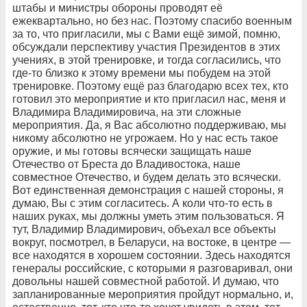
штабы и министры обороны проводят её
ежеквартально, но без нас. Поэтому спасибо военным
за то, что пригласили, мы с Вами ещё зимой, помню,
обсуждали перспективу участия Президентов в этих
учениях, в этой тренировке, и тогда согласились, что
где-то близко к этому времени мы побудем на этой
тренировке. Поэтому ещё раз благодарю всех тех, кто
готовил это мероприятие и кто пригласил нас, меня и
Владимира Владимировича, на эти сложные
мероприятия. Да, я Вас абсолютно поддерживаю, мы
никому абсолютно не угрожаем. Но у нас есть такое
оружие, и мы готовы всячески защищать наше
Отечество от Бреста до Владивостока, наше
совместное Отечество, и будем делать это всячески.
Вот единственная демонстрация с нашей стороны, я
думаю, Вы с этим согласитесь. А коли что-то есть в
наших руках, мы должны уметь этим пользоваться. Я
тут, Владимир Владимирович, объехал все объекты
вокруг, посмотрел, в Беларуси, на востоке, в центре —
все находятся в хорошем состоянии. Здесь находятся
генералы российские, с которыми я разговаривал, они
довольны нашей совместной работой. И думаю, что
запланированные мероприятия пройдут нормально, и,