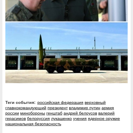
Теги события:
российская федерация
верховный
главнокомандующий
президент
владимир путин
армия
россии
минобороны
генштаб
андрей белоусов
валерий
герасимов
белоруссия
лукашенко
учения
ядерное оружие
национальная безопасность