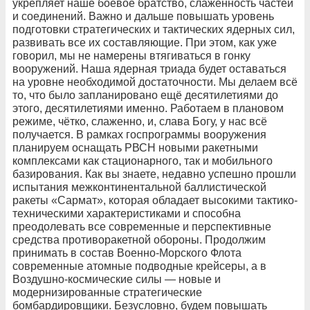
укрепляет наше боевое братство, слаженность частей
и соединений. Важно и дальше повышать уровень
подготовки стратегических и тактических ядерных сил,
развивать все их составляющие. При этом, как уже
говорил, мы не намерены втягиваться в гонку
вооружений. Наша ядерная триада будет оставаться
на уровне необходимой достаточности. Мы делаем всё
то, что было запланировано ещё десятилетиями до
этого, десятилетиями именно. Работаем в плановом
режиме, чётко, слаженно, и, слава Богу, у нас всё
получается. В рамках госпрограммы вооружения
планируем оснащать РВСН новыми ракетными
комплексами как стационарного, так и мобильного
базирования. Как вы знаете, недавно успешно прошли
испытания межконтинентальной баллистической
ракеты «Сармат», которая обладает высокими тактико-
техническими характеристиками и способна
преодолевать все современные и перспективные
средства противоракетной обороны. Продолжим
принимать в состав Военно-Морского Флота
современные атомные подводные крейсеры, а в
Воздушно-космические силы — новые и
модернизированные стратегические
бомбардировщики. Безусловно, будем повышать