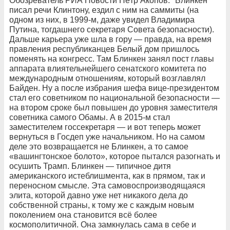
Обозреватель РИА Новости Пётр Акопов: "Блинкен
писал речи Клинтону, ездил с ним на саммиты (на
одном из них, в 1999-м, даже увидел Владимира
Путина, тогдашнего секретаря Совета безопасности).
Дальше карьера уже шла в гору — правда, на время
правления республиканцев Белый дом пришлось
поменять на конгресс. Там Блинкен занял пост главы
аппарата влиятельнейшего сенатского комитета по
международным отношениям, который возглавлял
Байден. Ну а после избрания шефа вице-президентом
стал его советником по национальной безопасности —
на втором сроке был повышен до уровня заместителя
советника самого Обамы. А в 2015-м стал
заместителем госсекретаря — и вот теперь может
вернуться в Госдеп уже начальником. Но на самом
деле это возвращается не Блинкен, а то самое
«вашингтонское болото», которое пытался разогнать и
осушить Трамп. Блинкен — типичное дитя
американского истеблишмента, как в прямом, так и
переносном смысле. Эта самовоспроизводящаяся
элита, которой давно уже нет никакого дела до
собственной страны, к тому же с каждым новым
поколением она становится всё более
космополитичной. Она замкнулась сама в себе и