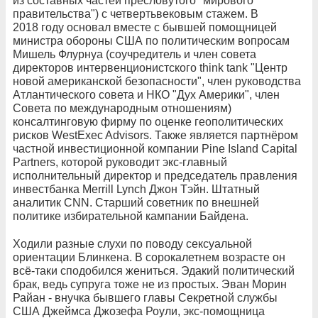
из составных частей пресловутого "мирового
правительства") с четвертьвековым стажем. В
2018 году основал вместе с бывшей помощницей
министра обороны США по политическим вопросам
Мишель Флурнуа (соучредитель и член совета
директоров интервенционистского think tank "Центр
новой американской безопасности", член руководства
Атлантического совета и НКО "Дух Америки", член
Совета по международным отношениям)
консалтинговую фирму по оценке геополитических
рисков WestExec Advisors. Также является партнёром
частной инвестиционной компании Pine Island Capital
Partners, которой руководит экс-главный
исполнительный директор и председатель правления
инвестбанка Merrill Lynch Джон Тэйн. Штатный
аналитик CNN. Старший советник по внешней
политике избирательной кампании Байдена.
Ходили разные слухи по поводу сексуальной
ориентации Блинкена. В сорокалетнем возрасте он
всё-таки сподобился жениться. Эдакий политический
брак, ведь супруга тоже не из простых. Эван Морин
Райан - внучка бывшего главы Секретной службы
США Джеймса Джозефа Роули, экс-помощница