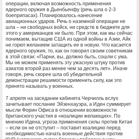
операции, включая возможность применения
ядерного оружия в Дьенбьенфу (речь шла о 2-3
боеприпасах). Планировалось нанесение
авиационных ударов. Речь о наземной операции не
шла – ни свободных войск, ни средств в бюджете для
этого у американцев не было. При этом, как мы сейчас
понимаем, вытащив США из одной войны в Азии, Айк
не горел желанием затащить ее в новую. Что касается
ядерного оружия, то, как он говорил своим советникам
в этой связи: «Парни, вы, должно быть, сошли с ума.
Мы не можем применять эту ужасную штуку против
азиатов второй раз менее чем за десять лет». Иначе
говоря, речь скорее шла об убедительной
демонстрации решимости применить силу, как это
принято называть у военных.
7 апреля на заседании кабинета Черчилль вслух
зачитывает послание Эйзенхауэра, а Иден суммирует
мысли Форин Офиса в отношении возможности
британского участия в «коалиции желающих». По
мнению Идена, угроза применения силы против Китая
– если он не отступит – поставит коалицию перед
необходимостью начать военные действия против