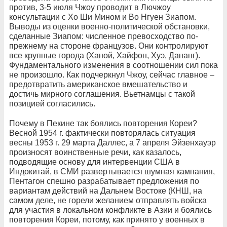
против, 3-5 июля Чжоу проводит в Лючжоу
консультации с Хо Ши Мином и Во Нгуен Зиапом.
Выводы из оценки военно-политической обстановки,
сделанные Зиапом: численное превосходство по-
прежнему на стороне французов. Они контролируют
все крупные города (Ханой, Хайфон, Хуэ, Дананг).
Фундаментального изменения в соотношении сил пока
не произошло. Как подчеркнул Чжоу, сейчас главное –
предотвратить американское вмешательство и
достичь мирного соглашения. Вьетнамцы с такой
позицией согласились.
Почему в Пекине так боялись повторения Кореи?
Весной 1954 г. фактически повторялась ситуация
весны 1953 г. 29 марта Даллес, а 7 апреля Эйзенхауэр
произносят воинственные речи, как казалось,
подводящие основу для интервенции США в
Индокитай, в СМИ развертывается шумная кампания,
Пентагон спешно разрабатывает предложения по
вариантам действий на Дальнем Востоке (КНШ, на
самом деле, не горели желанием отправлять войска
для участия в локальном конфликте в Азии и боялись
повторения Кореи, потому, как принято у военных в