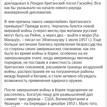
докладывал в Лондон британский посол Гаскойн). Все
как бы указывало на начало нового раунда
маневренной дипломатии.
В чем причина такого «миролюбия» британского
премьера? Прежде всего, Черчилль боялся новой
мировой войны («через месяц при желании русские
могут быть на Рейне, а через два – выйти к морю [Ла-
Маншу]», – писал он Эйзенхауэру 1 июля 1957 г.). Еще
больше англичане боялись проявления безрассудства
со стороны своих американских союзников, как это
было во время войны в Корее, особенно на ее
завершающем этапе, когда американцы явочным
порядком, не поставив в известность своих
британских союзников, расширили границы воздушной
войны, распространив ее на пограничные районы
между Кореей и Китаем, и стали активно обсуждать
возможность применения ядерного оружия.
После завершения войны в Корее подозрения не
рассеялись. Богатую пищу для размышлений дал
саммит трех держав – США, Великобритании и
Франции – на Бермудах в декабре 1953 г. Мало того,