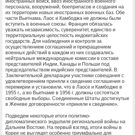
иностранных войск, ввоз иностранного военного
персонала, вооружений, боеприпасов и создания на
их территории новых иностранных военных баз. Обе
части Вьетнама, Лаос и Камбоджа не должны были
вступить в военные союзы. Франция обязалась
уважать независимость, суверенитет, единство и
территориальную целостность индокитайских
государств. Для наблюдения и контроля за
осуществлением соглашений и прекращением
военных действий в каждом из них создавались
нейтральные международные комиссии в составе
представителей Индии, Канады и Польши под
председательством индийских представителей. В
Заключительной декларации участники совещания с
удовлетворением приняли к сведению соглашения о
перемирии и установили, что в Лаосе и Камбодже в
1955 г., а во Вьетнаме в 1956 г. должны состояться
свободные выборы. Соединенные Штаты достигнутые
в Женеве договоренности «приняли к сведению».
Подведем некоторые итоги политико-
дипломатического эндшпиля региональной войны на
Дальнем Востоке. На первый взгляд, итоги войны в
Корее не выглядят особенно триумфально для