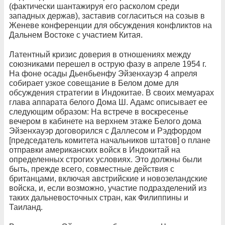
(фактически шантажируя его расколом среди
западных держав), заставив согласиться на созыв в
Женеве конференции для обсуждения конфликтов на
Дальнем Востоке с участием Китая.
Латентный кризис доверия в отношениях между
союзниками перешел в острую фазу в апреле 1954 г.
На фоне осады Дьенбьенфу Эйзенхауэр 4 апреля
собирает узкое совещание в Белом доме для
обсуждения стратегии в Индокитае. В своих мемуарах
глава аппарата белого Дома Ш. Адамс описывает ее
следующим образом: На встрече в воскресенье
вечером в кабинете на верхнем этаже Белого дома
Эйзенхауэр договорился с Даллесом и Рэдфордом
[председатель комитета начальников штатов] о плане
отправки американских войск в Индокитай на
определенных строгих условиях. Это должны были
быть, прежде всего, совместные действия с
британцами, включая австрийские и новозеландские
войска, и, если возможно, участие подразделений из
таких дальневосточных стран, как Филиппины и
Таиланд.