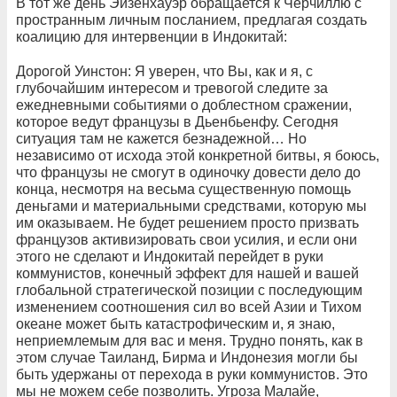
В тот же день Эйзенхауэр обращается к Черчиллю с
пространным личным посланием, предлагая создать
коалицию для интервенции в Индокитай:
Дорогой Уинстон: Я уверен, что Вы, как и я, с
глубочайшим интересом и тревогой следите за
ежедневными событиями о доблестном сражении,
которое ведут французы в Дьенбьенфу. Сегодня
ситуация там не кажется безнадежной… Но
независимо от исхода этой конкретной битвы, я боюсь,
что французы не смогут в одиночку довести дело до
конца, несмотря на весьма существенную помощь
деньгами и материальными средствами, которую мы
им оказываем. Не будет решением просто призвать
французов активизировать свои усилия, и если они
этого не сделают и Индокитай перейдет в руки
коммунистов, конечный эффект для нашей и вашей
глобальной стратегической позиции с последующим
изменением соотношения сил во всей Азии и Тихом
океане может быть катастрофическим и, я знаю,
неприемлемым для вас и меня. Трудно понять, как в
этом случае Таиланд, Бирма и Индонезия могли бы
быть удержаны от перехода в руки коммунистов. Это
мы не можем себе позволить. Угроза Малайе,