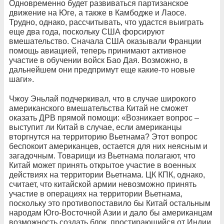
Одновременно будет развиваться партизанское
движение на Юге, а также в Камбодже и Лаосе.
Трудно, однако, рассчитывать, что удастся выиграть
еще два года, поскольку США форсируют
вмешательство. Сначала США оказывали Франции
помощь авиацией, теперь принимают активное
участие в обучении войск Бао Дая. Возможно, в
дальнейшем они предпримут еще какие-то новые
шаги».
Чжоу Эньлай подчеркивал, что в случае широкого
американского вмешательства Китай не сможет
оказать ДРВ прямой помощи: «Возникает вопрос –
выступит ли Китай в случае, если американцы
вторгнутся на территорию Вьетнама? Этот вопрос
беспокоит американцев, остается для них неясным и
загадочным. Товарищи из Вьетнама полагают, что
Китай может принять открытое участие в военных
действиях на территории Вьетнама. ЦК КПК, однако,
считает, что китайской армии невозможно принять
участие в операциях на территории Вьетнама,
поскольку это противопоставило бы Китай остальным
народам Юго-Восточной Азии и дало бы американцам
возможность создать блок, простирающийся от Индии