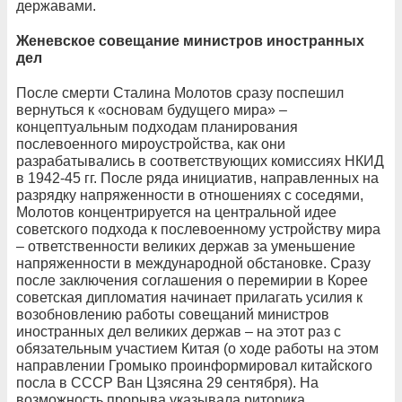
державами.
Женевское совещание министров иностранных
дел
После смерти Сталина Молотов сразу поспешил
вернуться к «основам будущего мира» –
концептуальным подходам планирования
послевоенного мироустройства, как они
разрабатывались в соответствующих комиссиях НКИД
в 1942-45 гг. После ряда инициатив, направленных на
разрядку напряженности в отношениях с соседями,
Молотов концентрируется на центральной идее
советского подхода к послевоенному устройству мира
– ответственности великих держав за уменьшение
напряженности в международной обстановке. Сразу
после заключения соглашения о перемирии в Корее
советская дипломатия начинает прилагать усилия к
возобновлению работы совещаний министров
иностранных дел великих держав – на этот раз с
обязательным участием Китая (о ходе работы на этом
направлении Громыко проинформировал китайского
посла в СССР Ван Цзясяна 29 сентября). На
возможность прорыва указывала риторика