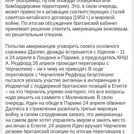
КНР (например, путем блокады побережья или
бомбардировки территории). Это, в свою очередь,
может привести к активации соответствующих статей
советско-китайского договора [1950 г.] и мировой
войне. По итогам обсуждения британский кабинет
принимает решение ответить американцам вежливым,
но решительным отказом.
Попытки американцев уговорить своего основного
союзника (Даллес дважды встречается с Иденом – 11
и 24 апреля в Лондоне и Париже, а председатель КНШ
А. Редфорд 26 апреля проводит переговоры с
Черчиллем) – ни к чему не приводят. В ходе
переговоров с Черчиллем Редфорд безуспешно
пытался увязать участие англичан в интервенции в
Индокитай с поддержкой британских позиций в Египте
– на что Черчилль упрямо повторял, что все вопросы
надо решить на саммите с Маленковым. В свою
очередь, Иден на обеде в Париже 24 апреля обвинил
Даллеса в стремлении развязать третью мировую
войну, а своим сотрудникам заявил, что американцы
на самом деле хотят управлять миром и занять место
англичан в Египте. 24 апреля Иден вручает Черчиллю
резюме британской позиции по итогам переговоров с