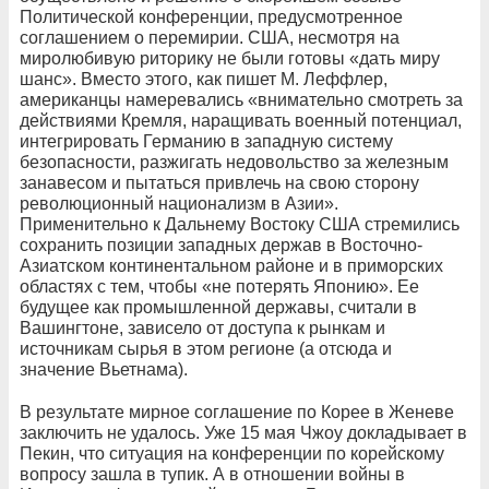
Политической конференции, предусмотренное
соглашением о перемирии. США, несмотря на
миролюбивую риторику не были готовы «дать миру
шанс». Вместо этого, как пишет М. Леффлер,
американцы намеревались «внимательно смотреть за
действиями Кремля, наращивать военный потенциал,
интегрировать Германию в западную систему
безопасности, разжигать недовольство за железным
занавесом и пытаться привлечь на свою сторону
революционный национализм в Азии».
Применительно к Дальнему Востоку США стремились
сохранить позиции западных держав в Восточно-
Азиатском континентальном районе и в приморских
областях с тем, чтобы «не потерять Японию». Ее
будущее как промышленной державы, считали в
Вашингтоне, зависело от доступа к рынкам и
источникам сырья в этом регионе (а отсюда и
значение Вьетнама).
В результате мирное соглашение по Корее в Женеве
заключить не удалось. Уже 15 мая Чжоу докладывает в
Пекин, что ситуация на конференции по корейскому
вопросу зашла в тупик. А в отношении войны в