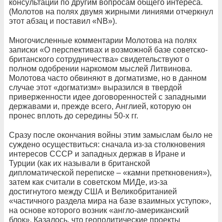
консультаций по другим вопросам общего интереса.
(Молотов на полях двумя жирными линиями отчеркнул
этот абзац и поставил «NB»).
Многочисленные комментарии Молотова на полях
записки «О перспективах и возможной базе советско-
британского сотрудничества» свидетельствуют о
полном одобрении наркомом мыслей Литвинова.
Молотова часто обвиняют в догматизме, но в данном
случае этот «догматизм» выразился в твердой
приверженности идее договоренностей с западными
державами и, прежде всего, Англией, которую он
пронес вплоть до середины 50-х гг.
Сразу после окончания войны этим замыслам было не
суждено осуществиться: сначала из-за столкновения
интересов СССР и западных держав в Иране и
Турции (как их называли в британской
дипломатической переписке – «камни преткновения»),
затем как считали в советском МИДе, из-за
достигнутого между США и Великобританией
«частичного раздела мира на базе взаимных уступок»,
на основе которого возник «англо-американский
блок». Казалось, что геополитические проекты