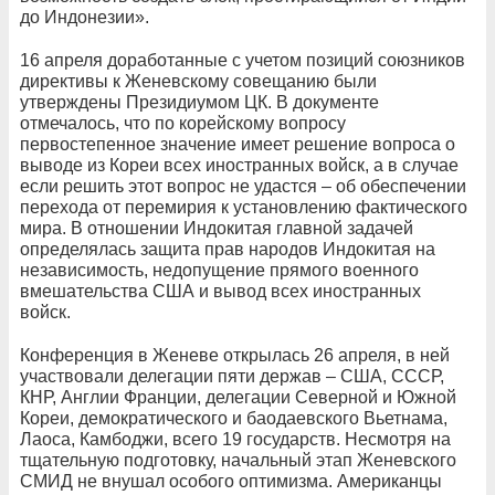
до Индонезии».
16 апреля доработанные с учетом позиций союзников
директивы к Женевскому совещанию были
утверждены Президиумом ЦК. В документе
отмечалось, что по корейскому вопросу
первостепенное значение имеет решение вопроса о
выводе из Кореи всех иностранных войск, а в случае
если решить этот вопрос не удастся – об обеспечении
перехода от перемирия к установлению фактического
мира. В отношении Индокитая главной задачей
определялась защита прав народов Индокитая на
независимость, недопущение прямого военного
вмешательства США и вывод всех иностранных
войск.
Конференция в Женеве открылась 26 апреля, в ней
участвовали делегации пяти держав – США, СССР,
КНР, Англии Франции, делегации Северной и Южной
Кореи, демократического и баодаевского Вьетнама,
Лаоса, Камбоджи, всего 19 государств. Несмотря на
тщательную подготовку, начальный этап Женевского
СМИД не внушал особого оптимизма. Американцы