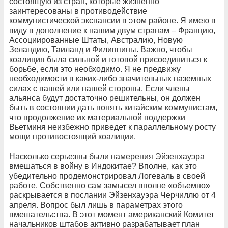
состоящую из стран, которые жизненно
заинтересованы в противодействие
коммунистической экспансии в этом районе. Я имею в
виду в дополнение к нашим двум странам – Францию,
Ассоциированные Штаты, Австралию, Новую
Зеландию, Таиланд и Филиппины. Важно, чтобы
коалиция была сильной и готовой присоединиться к
борьбе, если это необходимо. Я не предвижу
необходимости в каких-либо значительных наземных
силах с вашей или нашей стороны. Если члены
альянса будут достаточно решительны, он должен
быть в состоянии дать понять китайским коммунистам,
что продолжение их материальной поддержки
Вьетминя неизбежно приведет к параллельному росту
мощи противостоящий коалиции.
Насколько серьезны были намерения Эйзенхауэра
вмешаться в войну в Индокитае? Вполне, как это
убедительно продемонстрировал Логеваль в своей
работе. Собственно сам замысел вполне «объемно»
раскрывается в послании Эйзенхауэра Черчиллю от 4
апреля. Вопрос был лишь в параметрах этого
вмешательства. В этот момент американский Комитет
начальников штабов активно разрабатывает план