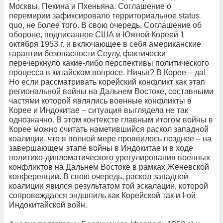
Москвы, Пекина и Пхеньяна. Соглашение о
перемирии зафиксировало территориальное status
quo, не более того. В свою очередь, Соглашение об
обороне, подписанное США и Южной Кореей 1
октября 1953 г. и включающее в себя американские
гарантии безопасности Сеулу, фактически
перечеркнуло какие-либо перспективы политического
процесса в китайском вопросе. Ничья? В Корее – да!
Но если рассматривать корейский конфликт как этап
региональной войны на Дальнем Востоке, составными
частями которой являлись военные конфликты в
Корее и Индокитае – ситуация выглядела не так
однозначно. В этом контексте главным итогом войны в
Корее можно считать наметившийся раскол западной
коалиции, что в полной мере проявилось позднее – на
завершающем этапе войны в Индокитае и в ходе
политико-дипломатического урегулирования военных
конфликтов на Дальнем Востоке в рамках Женевской
конференции. В свою очередь, раскол западной
коалиции явился результатом той эскалации, которой
сопровождался эндшпиль как Корейской так и I-ой
Индокитайской войн.