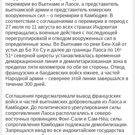
перемирии во Вьетнаме и Лаосе, а представитель
вьетнамской армии и представитель кхмерских
вооруженных сил – о перемирии в Камбодже. В
соответствии с соглашениями о перемирии в период с
27 июля по 11 августа во всех странах Индокитая
прекращались военные действия с последующей
перегруппировкой и отводом вооруженных сил в
определенные зоны. Во Вьетнаме по реке Бен-Хай от
устья до Бо Хо Су и далее до границы Лаоса по 16ᵒ
51ᵒؘ северной широты устанавливалась временная
демаркационная линия и демилитаризованная зона в
пределах пяти километров по обе ее стороны. Отвод
французских и баодаевских войск южнее, а частей
Народной армии – севернее этой линии завершался в
течение 300 дней.
Соглашения предусматривали вывод французских
войск и частей вьетнамских добровольцев из Лаоса и
Камбоджи. До политического урегулирования силы
сопротивления Лаоса располагались в северо-
восточных провинциях Фонг-Сали и Сам-Нёа; силы
сопротивления Камбоджи подлежали демобилизации.
Запрещался ввод во все индокитайские государства