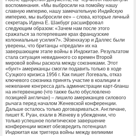
воспоминания. «Мы выбросили на помойку нашу
славную империю, нашу замечательную Индийскую
империю, мы выбросили ее» – слова, которые личный
секретарь Идена Е. Шакбург расшифровал
следующим образом: «Зачем нам после этого
сражаться за потерпевшие крах французские
колониальные усилия?». Эйзенхауэр и Даллес были
уверены, что британцы «предали» их на
завершающем этапе войны в Индокитае. Результатом
стала ситуация невиданного со времен Второй
мировой войны раскола между союзниками. Этот
«бунт» американцы смогли подавить только в ходе
Суэцкого кризиса 1956 г. Как пишет Логеваль, отказ
ключевого союзника принять участие в коалиции и
нежелание конгресса дать администрации карт-бланш
на интервенцию (что также было обусловлено
позицией англичан) – лишило американцев силового
рычага перед началом Женевской конференции.
Дальше осталось только договариваться. Англичане,
пишет К. Руан, ехали в Женеву в убеждении, что
только успешное политическое завершение
конференции может обезвредить потенциал
Индокитая как триггера войны между великими