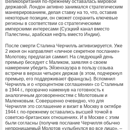
Великобритания по-прежнему оставалась мировой
державой. Лондон активно занимался стратегическим
маневрированием, делая ставку на то, что, оставив
некоторые позиции, он сможет сохранить ключевые
регионы в соответствии со стратегическими
имперскими интересами (Суэцкий канал вместо
Палестины, арабская нефть вместо Индии).
После смерти Сталина Черчилль активизируется. Уже
2 июня он направляет «личное секретное послание»
Молотову, предлагая саммит. На следующий день
премьер беседует с Маликом, заявляя о своем
намерении убедить Эйзенхауэра в пользу созыва
встречи в верхах четырех держав (в этом, подчеркнул
премьер, его поддерживают французы). Вспомнил
Черчилль и о «процентном соглашении» со Сталиным
в 1944 г., прозрачно намекнув на готовность к
аналогичным договоренностям с Молотовым и
Маленковым. Совершенно очевидно, что для
Черчилля это соглашение и визит в Москву в октябре
1944 г. по-прежнему оставались высшей точкой в
советско-британских отношениях. И в Москве с этим
были согласны (получив послание Черчилля обычно
непроницаемый Молотов «улыбнулся во все лицо», –