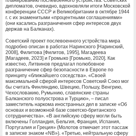
планированию послевоенного устройства. Советских
дипломатов, очевидно, вдохновляли итоги Московской
конференции СССР и Великобритании в октябре 1944
г. с их знаменитыми «процентными соглашениями»
(они касались разграничения сфер интересов двух
держав на Балканах).
Советский проект послевоенного устройства мира
подробно описан в работах Наринского [Наринский,
2008], Филитова [Филитов, 1995], Магадеева
[Магадеев, 2023] и Громыко [Громыко, 2020]. Как
известно, Литвинов предлагал полюбовное
разграничение сфер безопасности в Европе по
принципу «ближайшего соседства». «Своей
максимальной сферой интересов Советский Союз мог
бы считать Финляндию, Швецию, Польшу, Венгрию,
Чехословакию, Румынию, славянские страны
Балканского полуострова и Турцию», – писал
заместитель наркома иностранных дел в записке «Об
основах и возможной базе советско-британского
сотрудничества». «В английскую сферу могли быть
включены Голландия, Бельгия, Франция, Испания,
Португалия и Греция» (Молотов отмечает этот пассаж
в записке знаком «NB»). «Третью, нейтральную сферу