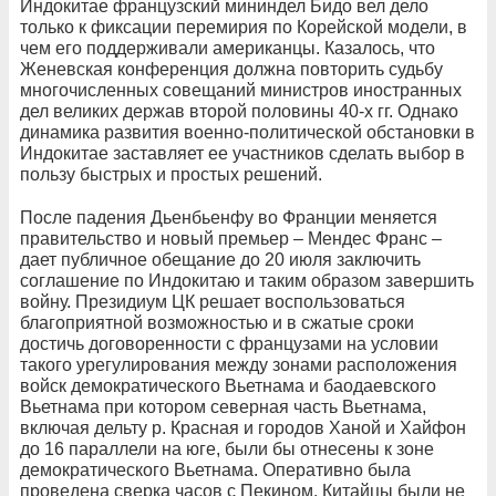
Индокитае французский мининдел Бидо вел дело
только к фиксации перемирия по Корейской модели, в
чем его поддерживали американцы. Казалось, что
Женевская конференция должна повторить судьбу
многочисленных совещаний министров иностранных
дел великих держав второй половины 40-х гг. Однако
динамика развития военно-политической обстановки в
Индокитае заставляет ее участников сделать выбор в
пользу быстрых и простых решений.
После падения Дьенбьенфу во Франции меняется
правительство и новый премьер – Мендес Франс –
дает публичное обещание до 20 июля заключить
соглашение по Индокитаю и таким образом завершить
войну. Президиум ЦК решает воспользоваться
благоприятной возможностью и в сжатые сроки
достичь договоренности с французами на условии
такого урегулирования между зонами расположения
войск демократического Вьетнама и баодаевского
Вьетнама при котором северная часть Вьетнама,
включая дельту р. Красная и городов Ханой и Хайфон
до 16 параллели на юге, были бы отнесены к зоне
демократического Вьетнама. Оперативно была
проведена сверка часов с Пекином. Китайцы были не