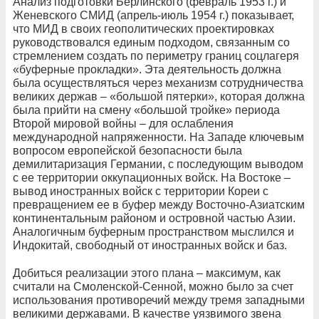
Анализ подготовки Берлинского (февраль 1953 г.) и
Женевского СМИД (апрель-июль 1954 г.) показывает,
что МИД в своих геополитических проектировках
руководствовался единым подходом, связанным со
стремлением создать по периметру границ соцлагеря
«буферные прокладки». Эта деятельность должна
была осуществляться через механизм сотрудничества
великих держав – «большой пятерки», которая должна
была прийти на смену «большой тройке» периода
Второй мировой войны – для ослабления
международной напряженности. На Западе ключевым
вопросом европейской безопасности была
демилитаризация Германии, с последующим выводом
с ее территории оккупационных войск. На Востоке –
вывод иностранных войск с территории Кореи с
превращением ее в буфер между Восточно-Азиатским
континентальным районом и островной частью Азии.
Аналогичным буферным пространством мыслился и
Индокитай, свободный от иностранных войск и баз.
Добиться реализации этого плана – максимум, как
считали на Смоленской-Сенной, можно было за счет
использования противоречий между тремя западными
великими державами. В качестве уязвимого звена