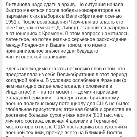
Литвинова надо сдать в архив. Но ситуация начала
быстро меняться после победы консерваторов на
парламентских выборах в Великобритании осенью
1951 г. После возвращения Черчилля во власть его
idee fixe, как отмечает Д. Либерт, становится разрядка
в отношениях с Кремлем. В этом вопросе наметилось
латентное, но потенциально серьезное расхождение
между Лондоном и Вашингтоном, что имело
принципиальное значение для будущего
«антисоветской коалиции».
Здесь необходимо сказать несколько слов о том, что
представляла из себя Великобритания в этот период
холодной войны. В условиях ослабления Франции (о
чем наглядно свидетельствовало положение в
Индокитае) и – на тот момент – демилитаризации
Западной Германии – альтернативы британскому
военно-политическому потенциалу для США не было:
глобальное присутствие; атомная бомба и средства ее
доставки; большая сухопутная армия (813 тыс. чел.
личного состава, включая 4 дивизии в Германии);
место второго после США поставщика вооружений и
военной техники, прежде всего на Ближний Восток, –