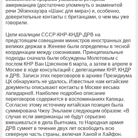
американцев (достаточно упомянуть о знаменитой
речи Эйзенхауэра «Шанс для мира») и, особенно,
доверительные контакты с британцами, о чем мы уже
говорили.
Цели коалиции СССР-КНР-КНДР-ДРВ на
предстоящем совещании министров иностранных дел
великих держав в Женеве были определены в тесной
координации между союзниками. Принципиальные
подходы сначала были обсуждены Молотовым с
послом КНР Ван Цзясяном 6 марта, а затем в апреле в
Москве в ходе консультаций с делегациями КНР, КНДР
и ДРВ. Записи этих переговоров в архиве Президиума
ЦК обнаружить не удалось. Известные нам китайские
документы описывают контакты в Москве весьма
лапидарно8. Наиболее подробно описание
переговоров содержится в воспоминаниях Капицы.
Согласно этому источнику китайская позиция была
суммирована Чжоу Эньлаем следующим образом: «В
случае если американцы не будут серьезно
вмешиваться в дела Вьетнама, то Народная армия
ДРВ сумеет в течение двух лет освободить всю
северную часть страны, включая Ханой и Хайфон.