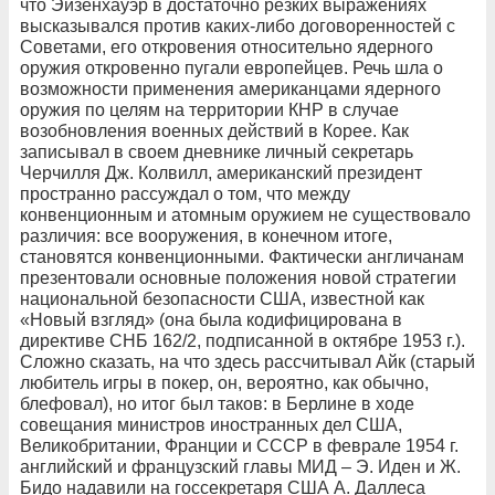
что Эйзенхауэр в достаточно резких выражениях
высказывался против каких-либо договоренностей с
Советами, его откровения относительно ядерного
оружия откровенно пугали европейцев. Речь шла о
возможности применения американцами ядерного
оружия по целям на территории КНР в случае
возобновления военных действий в Корее. Как
записывал в своем дневнике личный секретарь
Черчилля Дж. Колвилл, американский президент
пространно рассуждал о том, что между
конвенционным и атомным оружием не существовало
различия: все вооружения, в конечном итоге,
становятся конвенционными. Фактически англичанам
презентовали основные положения новой стратегии
национальной безопасности США, известной как
«Новый взгляд» (она была кодифицирована в
директиве СНБ 162/2, подписанной в октябре 1953 г.).
Сложно сказать, на что здесь рассчитывал Айк (старый
любитель игры в покер, он, вероятно, как обычно,
блефовал), но итог был таков: в Берлине в ходе
совещания министров иностранных дел США,
Великобритании, Франции и СССР в феврале 1954 г.
английский и французский главы МИД – Э. Иден и Ж.
Бидо надавили на госсекретаря США А. Даллеса