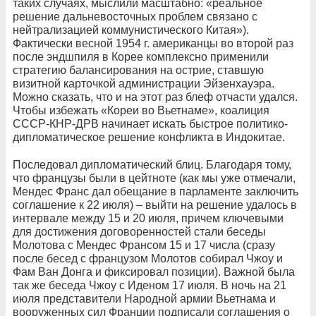
таких случаях, мыслили масштабно: «реальное
решение дальневосточных проблем связано с
нейтрализацией коммунистического Китая»).
Фактически весной 1954 г. американцы во второй раз
после эндшпиля в Корее комплексно применили
стратегию балансирования на острие, ставшую
визитной карточкой администрации Эйзенхауэра.
Можно сказать, что и на этот раз блеф отчасти удался.
Чтобы избежать «Кореи во Вьетнаме», коалиция
СССР-КНР-ДРВ начинает искать быстрое политико-
дипломатическое решение конфликта в Индокитае.
Последовал дипломатический блиц. Благодаря тому,
что французы были в цейтноте (как мы уже отмечали,
Мендес Франс дал обещание в парламенте заключить
соглашение к 22 июля) – выйти на решение удалось в
интервале между 15 и 20 июля, причем ключевыми
для достижения договоренностей стали беседы
Молотова с Мендес Франсом 15 и 17 числа (сразу
после бесед с французом Молотов собирал Чжоу и
Фам Ван Донга и фиксировал позиции). Важной была
так же беседа Чжоу с Иденом 17 июля. В ночь на 21
июля представители Народной армии Вьетнама и
вооруженных сил Франции подписали соглашения о