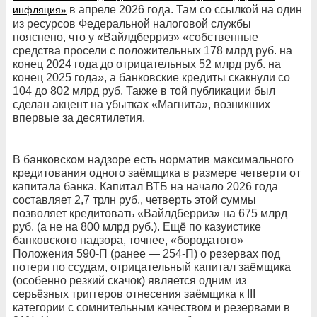
в апреле 2026 года. Там со ссылкой на один
инфляция»
из ресурсов Федеральной налоговой службы
пояснено, что у «Вайлдберриз» «собственные
средства просели с положительных 178 млрд руб. на
конец 2024 года до отрицательных 52 млрд руб. на
конец 2025 года», а банковские кредиты скакнули со
104 до 802 млрд руб. Также в той публикации был
сделан акцент на убытках «Магнита», возникших
впервые за десятилетия.
В банковском надзоре есть норматив максимального
кредитования одного заёмщика в размере четверти от
капитала банка. Капитал ВТБ на начало 2026 года
составляет 2,7 трлн руб., четверть этой суммы
позволяет кредитовать «Вайлдберриз» на 675 млрд
руб. (а не на 800 млрд руб.). Ещё по казуистике
банковского надзора, точнее, «бородатого»
Положения 590-П (ранее — 254-П) о резервах под
потери по ссудам, отрицательный капитал заёмщика
(особенно резкий скачок) является одним из
серьёзных триггеров отнесения заёмщика к III
категории с сомнительным качеством и резервами в