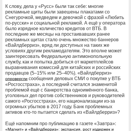
К слову, дела у «Русс» были так себе: многие
рекламные щиты были завешены плакатами со
Снегурочкой, медведем и девочкой с фразой «Любить
по-русски» и социальной рекламой. А ещё у оператора
было изрядное количество кредитов от ВТБ. В
последние же месяцы на простаивавших ранее
рекламных щитах стало очень множество баннеров
«Вайлдберриз», вряд ли доступных на таких же
условиях другим рекламодателям. Это вполне может
заинтересовать Федеральную антимонопольную
службу, как и попытка добиться от маркетплейсов
выравнивания комиссий для китайских и российских
продавцов (5–15% или 25–40%). «Вайлдберриз»
сообщения деловых СМИ о покупке у ВТБ
опровергли
«Росгосстраха», а последний считался знаменитой
проблемой ещё с банкротства одноимённого банка,
уголовных дел против собственников и руководителей
самого «Росгосстраха», его национализации из-за
огромных убытков в 2017 году. Банк проблемных
активов кто-то пытается сделать из «Вайлдберриз»?
Ещё напомним про публикацию в газете «Завтра»:
«Магнит» и «Вайлдберриз»: экспансия, рост издержек и