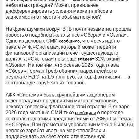
небогатых граждан? Может, правильнее
дифференцировать условия маркетплейсов в
зависимости от места и объёма покупок?
На фоне шумихи вокруг ВТБ почти незаметно прошла
новость о подобном же альянсе «Сбера» и «Озона».
Одно из деловых СМИ
, что «речь идёт о
сообщило
пакете АФК «Система», который может перейти
финансовой организации в счёт существующего
долга», а «Система» пока ещё
32% акций
владеет
«Озона». Напомним, что осенью 2025 года глава
«Сбера» Герман Греф обвинил маркетплейсы в
неуплате НДС на 1,5 трлн руб. за год, фактически — в
контрабанде зарубежных товаров.
АФК «Система» была крупнейшим акционером
зеленоградских предприятий микроэлектроники,
некогда советских флагманов этой отрасли. В январе
2026 года местные СМИ тихо
о переходе
сообщили
контроля над этими предприятиями от АФК «Система»
к «Сберу». При грамотном управлении можно было бы
неплохо зарабатывать на маркетплейсах и
поддерживать за счёт этого отечественную