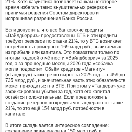
21%. Хотя казуистика позволяет банкам некоторое
время избегать таких внушительных резервов –
принимая решения Советом директоров и
испрашивая разрешения Банка России.
Если допустить, что все банковские кредиты
«Вайлдберриз» предоставлены ВТБ и эти кредиты
требуют резервов по ставке 21%, то у ВТБ возникает
потребность примерно в 169 млрд руб., вычитаемых
из прибыли или капитала. Это показатели только по
итогам годовой отчётности «Вайлдберриз» за 2025
год, а за прошедшие месяцы 2026 года «собачка
могла подрасти». Объём кредитов «Магниту»
(«Тандеру») также резко вырос за 2025 год — с 459 до
735 млрд руб., и значительная часть этих обязательств
может приходиться на ВТБ. При этом у «Тандера» уже
зафиксированы убытки за год, хотя его капитал
остаётся положительным. Если предположить
создание резервов по кредитам «Тандера» по ставке
21%, то это ещё 154 млрд руб. потребности в
капитале.
В итоге складывается интересное совпадение:
сокращение дивидендов на 150 млрд руб. и