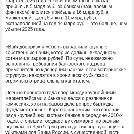
квартал 2026 года «Озон» формально показал
прибыль в 5 млрд руб.: за банком (называемым
финтехом) числится прибыль в 16 млрд руб, а
маркетплейс дал убытки в 11 млрд руб., с
экстраполяцией на год 44 млрд руб. – это больше, чем
убытки 2025 года.
«Вайлдберриз» и «Озон» вырастили крупные
собственные банки, которые должны вкладчикам
сотни миллиардов рублей. По сути, невозможно
выполнять требования банковского надзора
применительно к дочерним банкам, если материнские
структуры находятся в хронических убытках с
огромным отрицательным капиталом.
Осенью прошлого года спор между крупнейшими
маркетплейсами и банками вёлся о различиях в
комиссиях, хотя на самом деле вопрос был куда
фундаментальнее. Коротко напомним, что санации
ряда крупнейших частных банков в середине 2010-х
годов, стоившие государству суммарно, по разным
оценкам, от 3 до 5 трлн руб. и до сих пор аукающиеся
убытками для Банка России, в существенной части