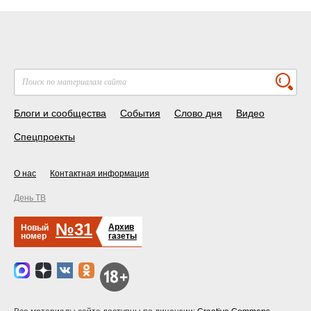
Блоги и сообщества
События
Слово дня
Видео
Спецпроекты
О нас
Контактная информация
День ТВ
№31
Архив
Новый
номер
газеты