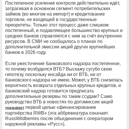
Постепенное усиление контроля действительно идёт,
затрагивая в основном сегмент потребительских
займов (во многом на импорт) и кредитование
торговли, не входящей в государственные
приоритеты. Только этот процесс даже слишком
постепенный, и подавляющее большинство крупных и
средних банков справляется с ним за счёт внутренних
ресурсов. В СМИ не сообщалось о планах по
дополнительной эмиссии акций других крупнейших
банков в 2026 году.
Если ужесточение банковского надзора постепенное,
то почему возбудился ВТБ? Выскажу сугубо свою
гипотезу, поскольку инсайда ни от ВТБ, ни от
банковского надзора не имею. Может, у ВТБ снизилась
вероятность возврата отдельных крупных кредитов, и
банковский надзор готовится предписать
дополнительные резервы по таким ссудам? Само
руководство ВТБ в новостях по допэмиссии акций
первой целью «финансирование
указывает
партнёрства RWB» (эта аббревиатура означает
RussWildberries после объединения с оператором
наружной рекламы «Русс»).