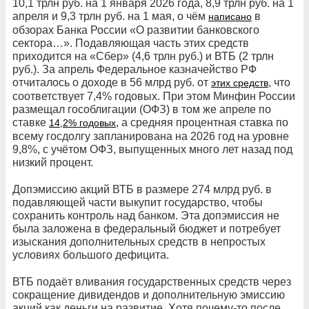
10,1 трлн руб. на 1 января 2026 года, 8,9 трлн руб. на 1
апреля и 9,3 трлн руб. на 1 мая, о чём
в
написано
обзорах Банка России «О развитии банковского
сектора…». Подавляющая часть этих средств
приходится на «Сбер» (4,6 трлн руб.) и ВТБ (2 трлн
руб.). За апрель Федеральное казначейство РФ
отчиталось о доходе в 56 млрд руб. от
, что
этих средств
соответствует 7,4% годовых. При этом Минфин России
размещал гособлигации (ОФЗ) в том же апреле по
ставке
, а средняя процентная ставка по
14,2% годовых
всему госдолгу запланирована на 2026 год на уровне
9,8%, с учётом ОФЗ, выпущенных много лет назад под
низкий процент.
Допэмиссию акций ВТБ в размере 274 млрд руб. в
подавляющей части выкупит государство, чтобы
сохранить контроль над банком. Эта допэмиссия не
была заложена в федеральный бюджет и потребует
изыскания дополнительных средств в непростых
условиях большого дефицита.
ВТБ подаёт вливания государственных средств через
сокращение дивидендов и дополнительную эмиссию
акций как деньги на развитие. Хотя почему-то после