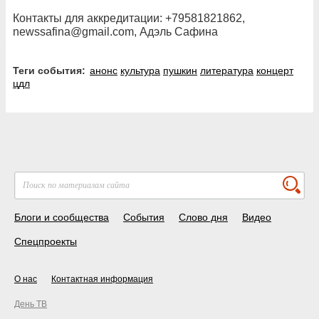
Контакты для аккредитации: +79581821862,
newssafina@gmail.com, Адэль Сафина
Теги события:
анонс
культура
пушкин
литература
концерт
цдл
Блоги и сообщества
События
Слово дня
Видео
Спецпроекты
О нас
Контактная информация
День ТВ