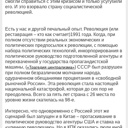
смогли справиться с этим кризисом и только усугубили
его. И это взорвало страну социалистической
революцией.
Есть у нас и другой печальный опыт. Революция (или
реставрация – кто как считает)1991 года. Когда, при
полном отсутствии реальных экономических и
политических предпосылок к революции, с помощью
набора политических технологий, инкорпорирования в
политическое руководство подготовленной агентуры и
перехваченной у государства пропагандистской
машины, (
) СССР был разрушен
«Трагедия централизма»
при полном безразличном молчании народа,
одураченном обещаниями процветания в «свободной
рыночной России». Эта революция стала настоящей
национальной катастрофой, которая до сих пор не
преодолена. Всего за пять лет страна с 26 места по
уровню жизни скатилась на 98-е.
Интересно, что одновременно с Россией этот же
сценарий был запущен и в Китае – протаскивание в
политическое руководство агентуры США и ставка на
«уличную революцию». Но в КПК оказались люди иной