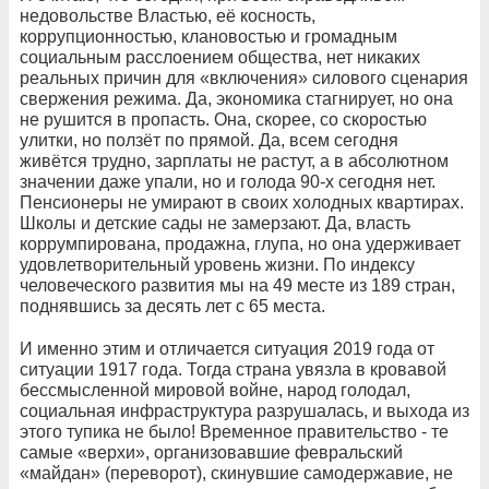
недовольстве Властью, её косность,
коррупционностью, клановостью и громадным
социальным расслоением общества, нет никаких
реальных причин для «включения» силового сценария
свержения режима. Да, экономика стагнирует, но она
не рушится в пропасть. Она, скорее, со скоростью
улитки, но ползёт по прямой. Да, всем сегодня
живётся трудно, зарплаты не растут, а в абсолютном
значении даже упали, но и голода 90-х сегодня нет.
Пенсионеры не умирают в своих холодных квартирах.
Школы и детские сады не замерзают. Да, власть
коррумпирована, продажна, глупа, но она удерживает
удовлетворительный уровень жизни. По индексу
человеческого развития мы на 49 месте из 189 стран,
поднявшись за десять лет с 65 места.
И именно этим и отличается ситуация 2019 года от
ситуации 1917 года. Тогда страна увязла в кровавой
бессмысленной мировой войне, народ голодал,
социальная инфраструктура разрушалась, и выхода из
этого тупика не было! Временное правительство - те
самые «верхи», организовавшие февральский
«майдан» (переворот), скинувшие самодержавие, не