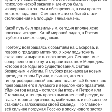
психологической закалки и агентура была
изолирована а за тем и обезврежена, а сам протест
жестоко подавлен. Символом этих событий стали
столкновения на площади Тяньаньмэнь.
Какой путь был правильным, сегодня вполне ясно
показала история. Китай мировой лидер, а Россия
глубоко в списке середняков.
Поэтому, возвращаясь к событиям на Сахарова, и,
говоря о грядущих митингах, я хочу подытожить
сказанное и выразить свою позицию. Сегодня мне
совершенно не по пути с правительством Медведева,
которое все годы его существования, считаю
бездарным и убогим. Я глубоко разочарован новым
президентством Путина, и считаю, что его
гипертрофированный инстинкт власти всё более явно
превращает его в лукавого и вероломного правителя.
Уйди он год назад – остался бы вторым Петром или
Сталиным, а теперь просто выжигает свой ресурс, на
глазах теряя энергичность, мобильность и всё сильнее
становясь заложником своей команды. Но главное -
всё сильнее погружая Россию в эпоху нового застоя.