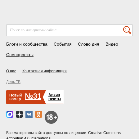
Блоги и сообщества
События
Слово дня
Видео
Спецпроекты
О нас
Контактная информация
День ТВ
№31
Архив
Новый
номер
газеты
Все материалы сайта доступны по лицензии:
Creative Commons
Attribution 4.0 International