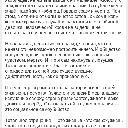
якобинцев, не испытывавших ни малейшей жалости к
тем, кого они считали своими врагами. В глубине меня
живёт такой же якобинец. Говорю сразу и честно. При
этом, в отличие от большинства сетевых «хомячков»,
которые кроме как случайно на «тампаксе» любимой
девочки, человеческой крови не видели, я не
испытываю священного пиетета к человеческой жизни.
Но однажды, несколько лет назад, я понял, что на
ненависти невозможно построить ничего. И общество,
живущее одной только ненавистью, как главным
чувством, мертво. И что я сам нахожусь в ловушке.
Тотальное неприятие Власти заставляет
отождествлять с ней всю существующую
действительность, как её производную.
Но есть ещё огромная страна, которая живёт своей
жизнью и, несмотря (а часто и вопреки!) мертвящему
излучению сверху, страна развивается, живёт и даже
движется вперёд. Отказывать ей в существовании —
это социальное самоубийство.
Тотальное отрицание — это жизнь в катакомбах, жизнь
японского солдата в джунглях тридцать лет после