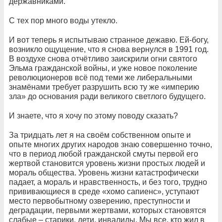
державниками.
С тех пор много воды утекло.
И вот теперь я испытываю странное дежавю. Ей-богу,
возникло ощущение, что я снова вернулся в 1991 год.
В воздухе снова отчётливо заискрили огни святого
Эльма гражданской войны, и уже новое поколение
революционеров всё под теми же либеральными
знамёнами требует разрушить всю ту же «империю
зла» до основания ради великого светлого будущего.
И знаете, что я хочу по этому поводу сказать?
За тридцать лет я на своём собственном опыте и
опыте многих других народов знаю совершенно точно,
что в период любой гражданской смуты первой его
жертвой становится уровень жизни простых людей и
мораль общества. Уровень жизни катастрофически
падает, а мораль и нравственность, и без того, трудно
прививающиеся в среде «хомо сапиенс», уступают
место первобытному озверению, преступности и
деградации, первыми жертвами, которых становятся
слабые – старики, дети, инвалиды. Мы все, кто жил в