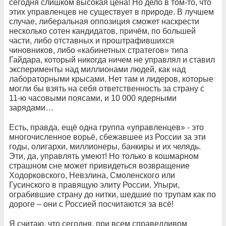
сегодня слишком высокая цена! Но дело в том-то, что
этих управленцев не существует в природе. В лучшем
случае, либеральная оппозиция сможет наскрести
несколько сотен кандидатов, причём, по большей
части, либо отставных и проштрафившихся
чиновников, либо «кабинетных стратегов» типа
Гайдара, который никогда ничем не управлял и ставил
эксперименты над миллионами людей, как над
лабораторными крысами. Нет там и лидеров, которые
могли бы взять на себя ответственность за страну с
11-ю часовыми поясами, и 10 000 ядерными
зарядами…
Есть, правда, ещё одна группа «управленцев» - это
многочисленное ворьё, сбежавшее из России за эти
годы, олигархи, миллионеры, банкиры и их челядь.
Эти, да, управлять умеют! Но только в кошмарном
страшном сне может привидеться возвращение
Ходорковского, Невзлина, Смоленского или
Гусинского в правящую элиту России. Упыри,
ограбившие страну до нитки, шедшие по трупам как по
дороге – они с Россией посчитаются за всё!
Я считаю, что сегодня, при всем справедливом