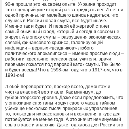
90-е прошли это на своём опыте. Украина проходит
этот сценарий уже второй раз за тридцать лет. И нет ни
одной причины, ни малейшего шанса надеяться, что,
случись в России новая смута, всё будет иначе.
Именно так и будет! И первой её жертвой станет
самый обычный народ, который и сегодня совсем не
жирует. А в эпоху смуты – разрушения экономических
связей, финансового кризиса, галопирующей
инфляции – верных «всадников» любого
политического апокалипсиса – именно простые люди –
работяги, крестьяне, пенсионеры, учителя, врачи
первыми ложатся под паровой каток смуты. Так было
и будет всегда! Что в 1598-ом году, что в 1917-ом, что в
1991-ом!
Любой переворот это, прежде всего, демонтаж и
чистка властной вертикали. Как минимум, до
губернаторского уровня. Даже если предположить, что
у оппозиции спрятаны и ждут своего часа в тайном
убежище несколько тысяч прекрасных управленцев,
то, только для их расстановки и вхождения в курс дел,
потребуется не менее года. А это значит неминуемый
срыв в хаос и анархию. Даже год хаоса для России это