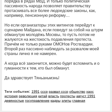
порядка в рядах МВД. И только политическая
пассивность народа позволяет правительству
протаскивать все более людоедские законы, как,
например, пенсионную реформу…
Но если организаторы этих митингов перейдут к
сценарию Майдана, если поведут за собой на штурм
обманутую молодёжь Москвы, то пусть потом не
жалуются на жестокость подавления протеста.
Причём не только руками ОМОНов Росгвардии.
Второй раз пассивно наблюдать за развалом моей
страны лично я не намерен.
А когда всё закончится, можно будет вспомнить и о
гуманности к тем, кто был обманут.
Да здравствует Тяньаньмэнь!
Теги события:
1991
ссср
развал ссср
общество
хаос
история
революция
китай
власть
протесты
август 1991
девяностые
госуправление
кадры
элиты
главная