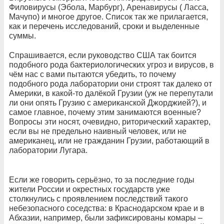
Филовирусы (Эбола, Марбург), Аренавирусы ( Ласса,
Мачупо) и многое другое. Список так же прилагается,
как и перечень исследований, сроки и выделенные
суммы.
Спрашивается, если руководство США так боится
подобного рода бактериологических угроз и вирусов, в
чём нас с вами пытаются убедить, то почему
подобного рода лаборатории они строят так далеко от
Америки, в какой-то далёкой Грузии (уж не перепутали
ли они опять Грузию с американской Джорджией?), и
самое главное, почему этим занимаются военные?
Вопросы эти носят, очевидно, риторический характер,
если вы не предельно наивный человек, или не
американец, или не гражданин Грузии, работающий в
лаборатории Лугара.
Если же говорить серьёзно, то за последние годы
жители России и окрестных государств уже
столкнулись с проявлением последствий такого
небезопасного соседства: в Краснодарском крае и в
Абхазии, например, были зафиксированы комары –