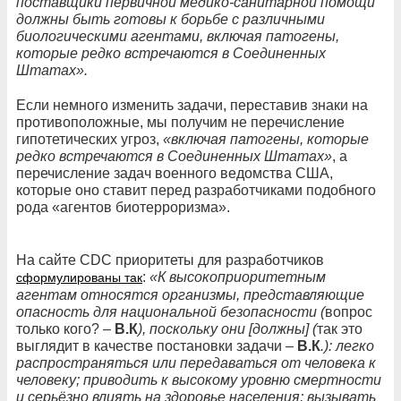
поставщики первичной медико-санитарной помощи
должны быть готовы к борьбе с различными
биологическими агентами, включая патогены,
которые редко встречаются в Соединенных
Штатах».
Если немного изменить задачи, переставив знаки на
противоположные, мы получим не перечисление
гипотетических угроз,
«включая патогены, которые
редко встречаются в Соединенных Штатах»
, а
перечисление задач военного ведомства США,
которые оно ставит перед разработчиками подобного
рода «агентов биотерроризма».
На сайте CDC приоритеты для разработчиков
:
«К высокоприоритетным
сформулированы так
агентам относятся организмы, представляющие
опасность для национальной безопасности (
вопрос
только кого? –
В.К
), поскольку они [должны] (
так это
выглядит в качестве постановки задачи –
В.К
.): легко
распространяться или передаваться от человека к
человеку; приводить к высокому уровню смертности
и серьёзно влиять на здоровье населения; вызывать