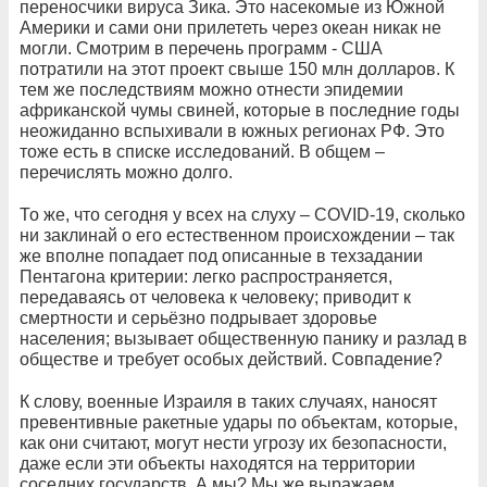
переносчики вируса Зика. Это насекомые из Южной
Америки и сами они прилететь через океан никак не
могли. Смотрим в перечень программ - США
потратили на этот проект свыше 150 млн долларов. К
тем же последствиям можно отнести эпидемии
африканской чумы свиней, которые в последние годы
неожиданно вспыхивали в южных регионах РФ. Это
тоже есть в списке исследований. В общем –
перечислять можно долго.
То же, что сегодня у всех на слуху – COVID-19, сколько
ни заклинай о его естественном происхождении – так
же вполне попадает под описанные в техзадании
Пентагона критерии: легко распространяется,
передаваясь от человека к человеку; приводит к
смертности и серьёзно подрывает здоровье
населения; вызывает общественную панику и разлад в
обществе и требует особых действий. Совпадение?
К слову, военные Израиля в таких случаях, наносят
превентивные ракетные удары по объектам, которые,
как они считают, могут нести угрозу их безопасности,
даже если эти объекты находятся на территории
соседних государств. А мы? Мы же выражаем