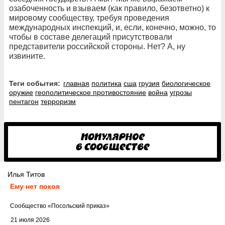
озабоченность и взываем (как правило, безответно) к
мировому сообществу, требуя проведения
международных инспекций, и, если, конечно, можно, то
чтобы в составе делегаций присутствовали
представители российской стороны. Нет? А, ну
извините.
Теги события:
главная
политика
сша
грузия
биологическое
оружие
геополитическое противостояние
война
угрозы
пентагон
терроризм
Илья Титов
Ему нет покоя
Cообщество
«Посольский приказ»
21 июля 2026