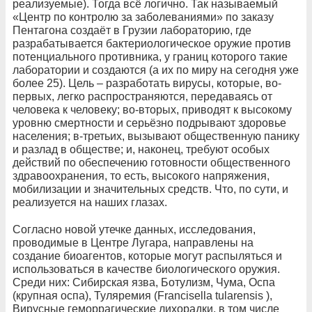
реализуемые). Тогда всё логично. Так называемый
«Центр по контролю за заболеваниями» по заказу
Пентагона создаёт в Грузии лабораторию, где
разрабатывается бактериологическое оружие против
потенциального противника, у границ которого такие
лаборатории и создаются (а их по миру на сегодня уже
более 25). Цель – разработать вирусы, которые, во-
первых, легко распространяются, передаваясь от
человека к человеку; во-вторых, приводят к высокому
уровню смертности и серьёзно подрывают здоровье
населения; в-третьих, вызывают общественную панику
и разлад в обществе; и, наконец, требуют особых
действий по обеспечению готовности общественного
здравоохранения, то есть, высокого напряжения,
мобилизации и значительных средств. Что, по сути, и
реализуется на наших глазах.
Согласно новой утечке данных, исследования,
проводимые в Центре Лугара, направлены на
создание биоагентов, которые могут распыляться и
использоваться в качестве биологического оружия.
Среди них: Сибирская язва, Ботулизм, Чума, Оспа
(крупная оспа), Туляремия (Francisella tularensis ),
Вирусные геморрагические лихорадки, в том числе