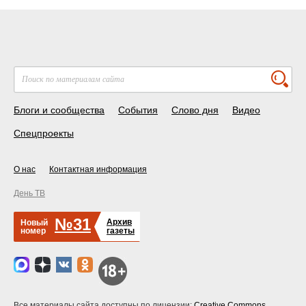
Блоги и сообщества
События
Слово дня
Видео
Спецпроекты
О нас
Контактная информация
День ТВ
№31
Архив
Новый
номер
газеты
Все материалы сайта доступны по лицензии:
Creative Commons